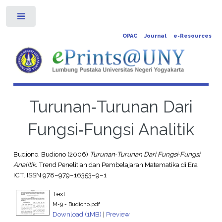
Toggle
OPAC
Journal
e-Resources
Turunan‐Turunan Dari
Fungsi‐Fungsi Analitik
Budiono, Budiono
(2006)
Turunan‐Turunan Dari Fungsi‐Fungsi
Analitik.
Trend Penelitian dan Pembelajaran Matematika di Era
ICT. ISSN 978–979–16353–9–1
Text
M-9 - Budiono.pdf
Download (1MB)
|
Preview