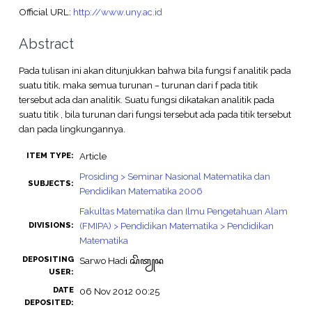
Official URL:
http://www.uny.ac.id
Abstract
Pada tulisan ini akan ditunjukkan bahwa bila fungsi f analitik pada
suatu titik, maka semua turunan − turunan dari f pada titik
tersebut ada dan analitik. Suatu fungsi dikatakan analitik pada
suatu titik , bila turunan dari fungsi tersebut ada pada titik tersebut
dan pada lingkungannya.
Article
ITEM TYPE:
Prosiding > Seminar Nasional Matematika dan
SUBJECTS:
Pendidikan Matematika 2006
Fakultas Matematika dan Ilmu Pengetahuan Alam
(FMIPA) > Pendidikan Matematika > Pendidikan
DIVISIONS:
Matematika
DEPOSITING
Sarwo Hadi ꦱꦼꦠꦾꦤ
USER:
DATE
06 Nov 2012 00:25
DEPOSITED: