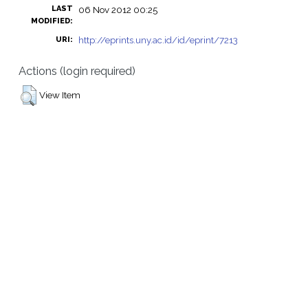
LAST
06 Nov 2012 00:25
MODIFIED:
http://eprints.uny.ac.id/id/eprint/7213
URI:
Actions (login required)
View Item