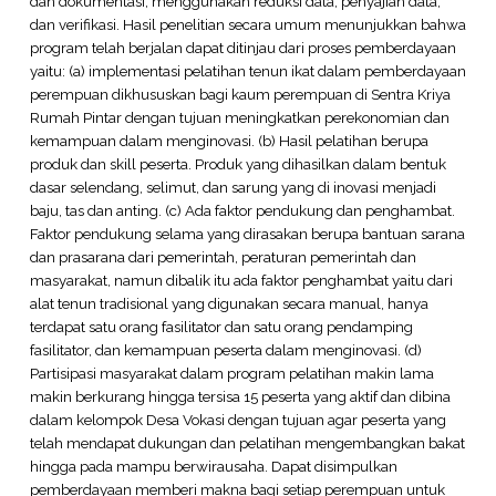
dan dokumentasi; menggunakan reduksi data, penyajian data,
dan verifikasi. Hasil penelitian secara umum menunjukkan bahwa
program telah berjalan dapat ditinjau dari proses pemberdayaan
yaitu: (a) implementasi pelatihan tenun ikat dalam pemberdayaan
perempuan dikhususkan bagi kaum perempuan di Sentra Kriya
Rumah Pintar dengan tujuan meningkatkan perekonomian dan
kemampuan dalam menginovasi. (b) Hasil pelatihan berupa
produk dan skill peserta. Produk yang dihasilkan dalam bentuk
dasar selendang, selimut, dan sarung yang di inovasi menjadi
baju, tas dan anting. (c) Ada faktor pendukung dan penghambat.
Faktor pendukung selama yang dirasakan berupa bantuan sarana
dan prasarana dari pemerintah, peraturan pemerintah dan
masyarakat, namun dibalik itu ada faktor penghambat yaitu dari
alat tenun tradisional yang digunakan secara manual, hanya
terdapat satu orang fasilitator dan satu orang pendamping
fasilitator, dan kemampuan peserta dalam menginovasi. (d)
Partisipasi masyarakat dalam program pelatihan makin lama
makin berkurang hingga tersisa 15 peserta yang aktif dan dibina
dalam kelompok Desa Vokasi dengan tujuan agar peserta yang
telah mendapat dukungan dan pelatihan mengembangkan bakat
hingga pada mampu berwirausaha. Dapat disimpulkan
pemberdayaan memberi makna bagi setiap perempuan untuk