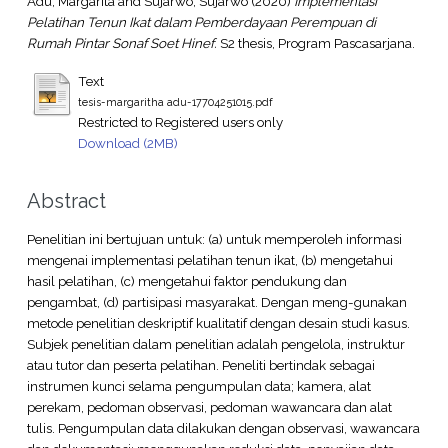
Adu, Margarita
and
Sujarwo, Sujarwo
(2020)
Implementasi
Pelatihan Tenun Ikat dalam Pemberdayaan Perempuan di
Rumah Pintar Sonaf Soet Hinef.
S2 thesis, Program Pascasarjana.
Text
tesis-margaritha adu-17704251015.pdf
Restricted to Registered users only
Download (2MB)
Abstract
Penelitian ini bertujuan untuk: (a) untuk memperoleh informasi
mengenai implementasi pelatihan tenun ikat, (b) mengetahui
hasil pelatihan, (c) mengetahui faktor pendukung dan
pengambat, (d) partisipasi masyarakat. Dengan meng-gunakan
metode penelitian deskriptif kualitatif dengan desain studi kasus.
Subjek penelitian dalam penelitian adalah pengelola, instruktur
atau tutor dan peserta pelatihan. Peneliti bertindak sebagai
instrumen kunci selama pengumpulan data; kamera, alat
perekam, pedoman observasi, pedoman wawancara dan alat
tulis. Pengumpulan data dilakukan dengan observasi, wawancara