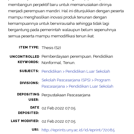
membangun perpektif baru untuk memanusiakan dirinya
menjadi perempuan mandiri. Hal ini ditunjukkan dengan peserta
mampu menghasilkan inovasi produk tenunan dengan
kemampuannya untuk berwirausaha sehingga tidak lagi
bergantung pada pemerintah walaupun belum sepenuhnya
semua peserta mampu memodifikasi tenun ikat.
Thesis (S2)
ITEM TYPE:
Pemberdayaan perempuan, Pendidikan
UNCONTROLLED
KEYWORDS:
Nonformal, Tenun.
Pendidikan > Pendidikan Luar Sekolah
SUBJECTS:
Sekolah Pascasarjana (SPS) > Program
DIVISIONS:
Pascasarjana > Pendidikan Luar Sekolah
DEPOSITING
Perpustakaan Pascasarjana
USER:
DATE
02 Feb 2022 07:05
DEPOSITED:
02 Feb 2022 07:05
LAST MODIFIED:
http://eprints.uny.ac.id/id/eprint/72085
URI: