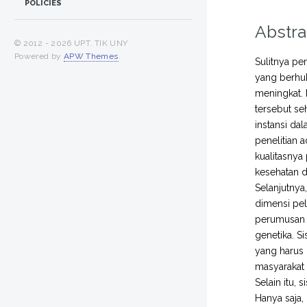
POLICIES
Abstra
© 2012 -
2026 UPT. TIK UNY
Powered by
APW Themes
.
Sulitnya pe
yang berhub
meningkat. 
tersebut se
instansi d
penelitian
kualitasny
kesehatan d
Selanjutnya
dimensi pel
perumusan o
genetika. 
yang harus 
masyarakat 
Selain itu,
Hanya saja,