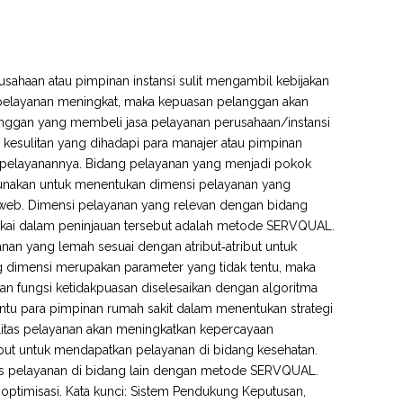
sahaan atau pimpinan instansi sulit mengambil kebijakan
s pelayanan meningkat, maka kepuasan pelanggan akan
langgan yang membeli jasa pelayanan perusahaan/instansi
 kesulitan yang dihadapi para manajer atau pimpinan
k pelayanannya. Bidang pelayanan yang menjadi pokok
gunakan untuk menentukan dimensi pelayanan yang
 web. Dimensi pelayanan yang relevan dengan bidang
ipakai dalam peninjauan tersebut adalah metode SERVQUAL.
nan yang lemah sesuai dengan atribut‐atribut untuk
g dimensi merupakan parameter yang tidak tentu, maka
tan fungsi ketidakpuasan diselesaikan dengan algoritma
tu para pimpinan rumah sakit dalam menentukan strategi
litas pelayanan akan meningkatkan kepercayaan
but untuk mendapatkan pelayanan di bidang kesehatan.
itas pelayanan di bidang lain dengan metode SERVQUAL.
 optimisasi. Kata kunci: Sistem Pendukung Keputusan,