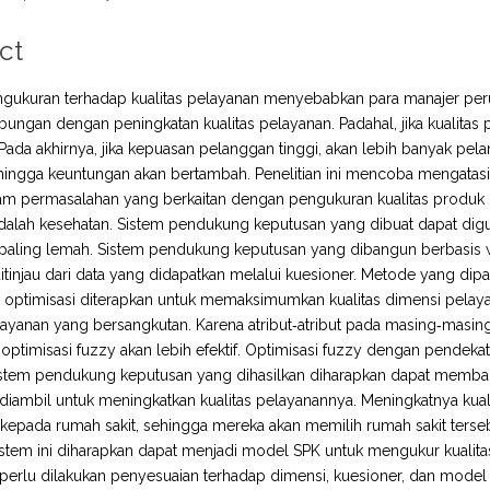
ct
ngukuran terhadap kualitas pelayanan menyebabkan para manajer peru
ungan dengan peningkatan kualitas pelayanan. Padahal, jika kualita
Pada akhirnya, jika kepuasan pelanggan tinggi, akan lebih banyak pe
hingga keuntungan akan bertambah. Penelitian ini mencoba mengatasi
alam permasalahan yang berkaitan dengan pengukuran kualitas produ
 adalah kesehatan. Sistem pendukung keputusan yang dibuat dapat di
a paling lemah. Sistem pendukung keputusan yang dibangun berbasis
itinjau dari data yang didapatkan melalui kuesioner. Metode yang d
, optimisasi diterapkan untuk memaksimumkan kualitas dimensi pelaya
ayanan yang bersangkutan. Karena atribut‐atribut pada masing‐masin
ptimisasi fuzzy akan lebih efektif. Optimisasi fuzzy dengan pendeka
Sistem pendukung keputusan yang dihasilkan diharapkan dapat memban
diambil untuk meningkatkan kualitas pelayanannya. Meningkatnya kua
kepada rumah sakit, sehingga mereka akan memilih rumah sakit terse
 sistem ini diharapkan dapat menjadi model SPK untuk mengukur kual
 perlu dilakukan penyesuaian terhadap dimensi, kuesioner, dan model