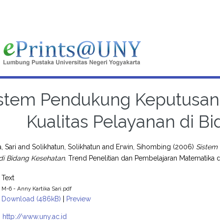
stem Pendukung Keputusan
Kualitas Pelayanan di B
, Sari
and
Solikhatun, Solikhatun
and
Erwin, Sihombing
(2006)
Sistem
di Bidang Kesehatan.
Trend Penelitian dan Pembelajaran Matematika 
Text
M-6 - Anny Kartika Sari.pdf
Download (486kB)
|
Preview
:
http://www.uny.ac.id