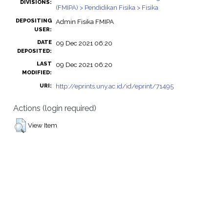
DIVISIONS:
(FMIPA) > Pendidikan Fisika > Fisika
DEPOSITING
Admin Fisika FMIPA
USER:
DATE
09 Dec 2021 06:20
DEPOSITED:
LAST
09 Dec 2021 06:20
MODIFIED:
http://eprints.uny.ac.id/id/eprint/71495
URI:
Actions (login required)
View Item