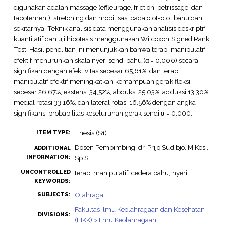
digunakan adalah massage (effleurage, friction, petrissage, dan
tapotement), stretching dan mobilisasi pada otot-otot bahu dan
sekitarnya. Teknik analisis data menggunakan analisis deskriptif
kuantitatif dan uji hipotesis menggunakan Wilcoxon Signed Rank
Test. Hasil penelitian ini menunjukkan bahwa terapi manipulatif
efektif menurunkan skala nyeri sendi bahu (α = 0,000) secara
signifikan dengan efektivitas sebesar 65,61%, dan terapi
manipulatif efektif meningkatkan kemampuan gerak fleksi
sebesar 26,67%, ekstensi 34,52%, abduksi 25,03%, adduksi 13,30%,
medial rotasi 33,16%, dan lateral rotasi 16,56% dengan angka
signifikansi probabilitas keseluruhan gerak sendi α = 0,000.
Thesis (S1)
ITEM TYPE:
Dosen Pembimbing: dr. Prijo Sudibjo, M.Kes.,
ADDITIONAL
INFORMATION:
Sp.S.
UNCONTROLLED
terapi manipulatif, cedera bahu, nyeri
KEYWORDS:
Olahraga
SUBJECTS:
Fakultas Ilmu Keolahragaan dan Kesehatan
DIVISIONS:
(FIKK) > Ilmu Keolahragaan