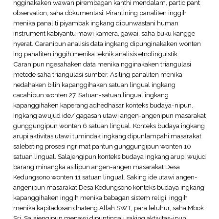
ngginakaken wawan pirembagan kanthi mendalam, participant
observation, saha dokumentasi. Pirantining panaliten inggih
menika panaliti piyambak ingkang dipunwastani human
instrument kabiyantu mawi kamera, gawai, saha buku kangge
nyerat. Caranipun analisis data ingkang dipunginakaken wonten
ing panaliten inggih menika teknik analisis etnolinguistik.
Caranipun ngesahaken data menika ngginakaken triangulasi
metode saha triangulasi sumber. Asiling panaliten menika
nedahaken bilih kapanggihaken satuan lingual ingkang
cacahipun wonten 27. Satuan-satuan lingual ingkang
kapanggihaken kaperang adhedhasar konteks budaya-nipun.
Ingkang awujud ide/ gagasan utawi angen-angenipun masarakat
gunggungipun wonten 6 satuan lingual. Konteks budaya ingkang
arupi aktivitas utawi tumindak ingkang dipunlampahi masarakat
salebeting prosesi ngrimat pantun gunggungipun wonten 10
satuan lingual. Salajengipun konteks budaya ingkang arupi wujud
barang minangka asilipun angen-angen masarakat Desa
Kedungsono wonten 11 satuan lingual. Saking ide utawi angen-
angenipun masarakat Desa Kedungsono konteks budaya ingkang
kapanggihaken inggih menika babagan sistem religi, inggih
menika kapitadosan dhateng Allah SWT, para leluhur, saha Mbok
Sri. Salajengipun menawi dipuntingali saking aktivitas-ipun,