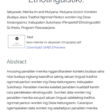
Setyawati, Meirika Iin
and
Mulyana, Mulyana
(2020)
Konteks
Budaya Jawa Tradhisi Ngrimat Pantun wonten ing Desa
Kedungsono, Kabupaten Sukoharjo (Perspektif Etnolinguistik).
S2 thesis, Program Pascasarjana.
Text
tesis-meirika iin setyawati-17714251012.pdf
Download (1MB)
|
Preview
Abstract
Ancasing panaliten menika nggandharaken konteks budaya saha
nilai budaya ingkang kaandhut saking satuan lingual tradhisi
ngrimat pantun wonten ing Desa Kedungsono, Kabupaten
Sukoharjo. Panaliten menika kalebet panaliten kualitatif kanthi
cara pendekatan etnolinguistik. Sumber data wonten ing
panaliten menika awujud satuan lingual salebeting tradhisi
ngrimat pantun wonten ing Desa Kedungsono. Caranipun
ngempalaken data wonten ing salebetipun panaliten menika