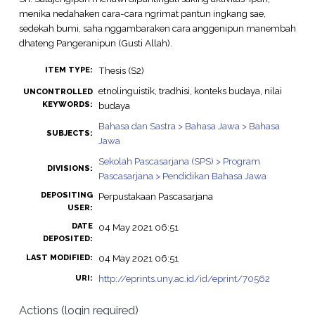
menika nedahaken cara-cara ngrimat pantun ingkang sae,
sedekah bumi, saha nggambaraken cara anggenipun manembah
dhateng Pangeranipun (Gusti Allah).
Thesis (S2)
ITEM TYPE:
etnolinguistik, tradhisi, konteks budaya, nilai
UNCONTROLLED
KEYWORDS:
budaya
Bahasa dan Sastra > Bahasa Jawa > Bahasa
SUBJECTS:
Jawa
Sekolah Pascasarjana (SPS) > Program
DIVISIONS:
Pascasarjana > Pendidikan Bahasa Jawa
DEPOSITING
Perpustakaan Pascasarjana
USER:
DATE
04 May 2021 06:51
DEPOSITED:
04 May 2021 06:51
LAST MODIFIED:
http://eprints.uny.ac.id/id/eprint/70562
URI:
Actions (login required)