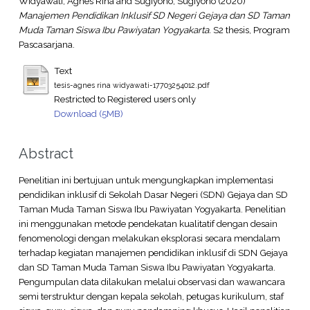
Widyawati, Agnes Rina
and
Sugiyono, Sugiyono
(2020)
Manajemen Pendidikan Inklusif SD Negeri Gejaya dan SD Taman
Muda Taman Siswa Ibu Pawiyatan Yogyakarta.
S2 thesis, Program
Pascasarjana.
Text
tesis-agnes rina widyawati-17703254012.pdf
Restricted to Registered users only
Download (5MB)
Abstract
Penelitian ini bertujuan untuk mengungkapkan implementasi
pendidikan inklusif di Sekolah Dasar Negeri (SDN) Gejaya dan SD
Taman Muda Taman Siswa Ibu Pawiyatan Yogyakarta. Penelitian
ini menggunakan metode pendekatan kualitatif dengan desain
fenomenologi dengan melakukan eksplorasi secara mendalam
terhadap kegiatan manajemen pendidikan inklusif di SDN Gejaya
dan SD Taman Muda Taman Siswa Ibu Pawiyatan Yogyakarta.
Pengumpulan data dilakukan melalui observasi dan wawancara
semi terstruktur dengan kepala sekolah, petugas kurikulum, staf