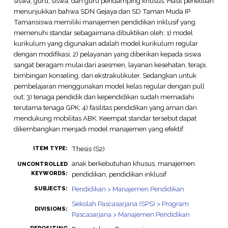
siswa, guru, siswa, dan guru pendamping khusus. Hasil penelitian
menunjukkan bahwa SDN Gejaya dan SD Taman Muda IP
Tamansiswa memiliki manajemen pendidikan inklusif yang
memenuhi standar sebagaimana dibuktikan oleh: 1) model
kurikulum yang digunakan adalah model kurikulum regular
dengan modifikasi; 2) pelayanan yang diberikan kepada siswa
sangat beragam mulai dari asesmen, layanan kesehatan, terapi,
bimbingan konseling, dan ekstrakulikuler. Sedangkan untuk
pembelajaran menggunakan model kelas regular dengan pull
out; 3) tenaga pendidik dan kependidikan sudah memadahi
terutama tenaga GPK; 4) fasilitas pendidikan yang aman dan
mendukung mobilitas ABK. Keempat standar tersebut dapat
dikembangkan menjadi model manajemen yang efektif.
Thesis (S2)
ITEM TYPE:
anak berkebutuhan khusus, manajemen
UNCONTROLLED
KEYWORDS:
pendidikan, pendidikan inklusif
Pendidikan > Manajemen Pendidikan
SUBJECTS:
Sekolah Pascasarjana (SPS) > Program
DIVISIONS:
Pascasarjana > Manajemen Pendidikan