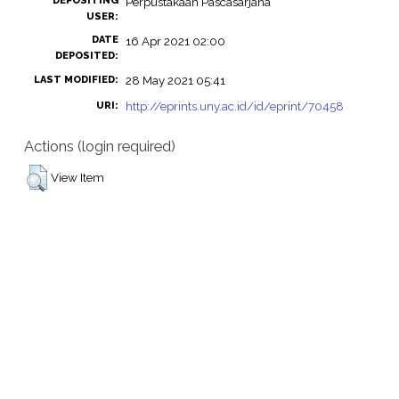
DEPOSITING
Perpustakaan Pascasarjana
USER:
DATE
16 Apr 2021 02:00
DEPOSITED:
28 May 2021 05:41
LAST MODIFIED:
http://eprints.uny.ac.id/id/eprint/70458
URI:
Actions (login required)
View Item