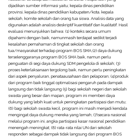
dijadikan sumber informasi yaitu; kepala dinas pendidikan
provinsi, kepala dinas pendidikan kabupaten/kota, kepala
sekolah, komite sekolah dan orang tua siswa. Analisis data yang
digunakan adalah analisis deskriptif kuantitatif dan kualitatif. Hasil
evaluasi menunjukkan bahwa: (1) konteks secara umum
dipahami dengan baik, namunmasih terdapat sedikit terjadi
kesalahan pemahaman di tingkat sekolah dan orang
tua/masyarakat terhadap program BOS SMA;(2) daya dukung
terselenggaranya program BOS SMA baik, namun perlu
penguatan di segi daya dukung SDM pengelola di sekolah; (3)
proses keterlaksanaan tergolong baik, namun perlu peningkatan
dari aspek penyaluran, penataausahaan dan pelaporan; (4)produk
dari program baik tinggal optimalisasi pengaruh pada dampak
langsung dan tidak langsung (5) bagi sekolah negeri dan sekolah
swasta yang besar dan mapan, program ini memberi daya
dukung yang lebih kuat untuk peningkatan partisipasi dan mutu;
(6) bagi sekolah swasta kecil, program ini masih menjadi kendala
mengingat daya dukung mereka yang lemah; (7)secara nasional
melalui program ini, angka partisipasi kasar nasional pendidikan
menengah meningkat; (8) rata-rata nilai UN dari sekolah
responden sebagai dampak tidak langsung dari program BOS