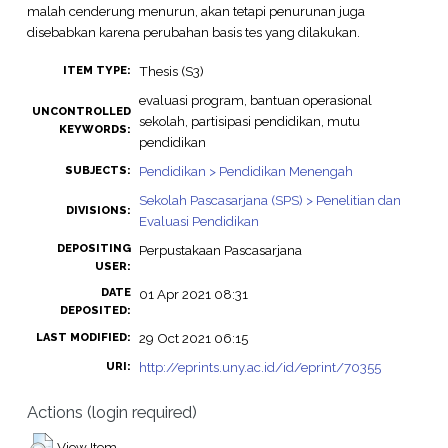
malah cenderung menurun, akan tetapi penurunan juga
disebabkan karena perubahan basis tes yang dilakukan.
Thesis (S3)
ITEM TYPE:
evaluasi program, bantuan operasional
UNCONTROLLED
sekolah, partisipasi pendidikan, mutu
KEYWORDS:
pendidikan
Pendidikan > Pendidikan Menengah
SUBJECTS:
Sekolah Pascasarjana (SPS) > Penelitian dan
DIVISIONS:
Evaluasi Pendidikan
DEPOSITING
Perpustakaan Pascasarjana
USER:
DATE
01 Apr 2021 08:31
DEPOSITED:
29 Oct 2021 06:15
LAST MODIFIED:
http://eprints.uny.ac.id/id/eprint/70355
URI:
Actions (login required)
View Item