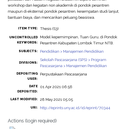
workshop dan kegiatan non akademik di pondok pesantren
maupun di eksternal pondok pesantren, kesempatan studi lanjut,
bantuan biaya, dan mencarikan peluang beasiswa.
Thesis (S3)
ITEM TYPE:
Model kepemimpinan, Tuan Guru, di Pondok
UNCONTROLLED
KEYWORDS:
Pesantren Kabupaten Lombok Timur NTB.
Pendidikan > Manajemen Pendidikan
SUBJECTS:
Sekolah Pascasarjana (SPS) > Program
DIVISIONS:
Pascasarjana > Manajemen Pendidikan
DEPOSITING
Perpustakaan Pascasarjana
USER:
DATE
01 Apr 2021 06:56
DEPOSITED:
28 May 2021 05:05
LAST MODIFIED:
http://eprints.uny.ac.id/id/eprint/70344
URI:
Actions (login required)