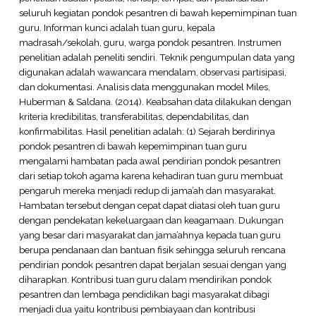
seluruh kegiatan pondok pesantren di bawah kepemimpinan tuan
guru. Informan kunci adalah tuan guru, kepala
madrasah/sekolah, guru, warga pondok pesantren. Instrumen
penelitian adalah peneliti sendiri. Teknik pengumpulan data yang
digunakan adalah wawancara mendalam, observasi partisipasi,
dan dokumentasi. Analisis data menggunakan model Miles,
Huberman & Saldana. (2014). Keabsahan data dilakukan dengan
kriteria kredibilitas, transferabilitas, dependabilitas, dan
konfirmabilitas. Hasil penelitian adalah: (1) Sejarah berdirinya
pondok pesantren di bawah kepemimpinan tuan guru
mengalami hambatan pada awal pendirian pondok pesantren
dari setiap tokoh agama karena kehadiran tuan guru membuat
pengaruh mereka menjadi redup di jama’ah dan masyarakat.
Hambatan tersebut dengan cepat dapat diatasi oleh tuan guru
dengan pendekatan kekeluargaan dan keagamaan. Dukungan
yang besar dari masyarakat dan jama’ahnya kepada tuan guru
berupa pendanaan dan bantuan fisik sehingga seluruh rencana
pendirian pondok pesantren dapat berjalan sesuai dengan yang
diharapkan. Kontribusi tuan guru dalam mendirikan pondok
pesantren dan lembaga pendidikan bagi masyarakat dibagi
menjadi dua yaitu kontribusi pembiayaan dan kontribusi