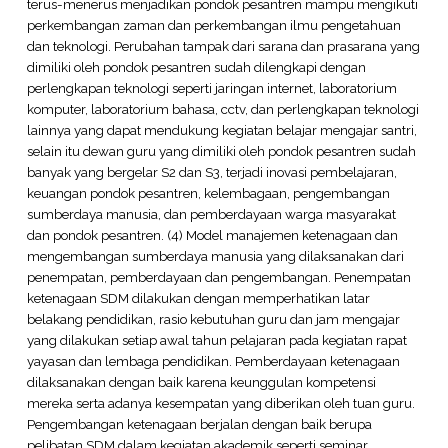
terus-menerus menjadikan pondok pesantren mampu mengikuti
perkembangan zaman dan perkembangan ilmu pengetahuan
dan teknologi. Perubahan tampak dari sarana dan prasarana yang
dimiliki oleh pondok pesantren sudah dilengkapi dengan
perlengkapan teknologi seperti jaringan internet, laboratorium
komputer, laboratorium bahasa, cctv, dan perlengkapan teknologi
lainnya yang dapat mendukung kegiatan belajar mengajar santri,
selain itu dewan guru yang dimiliki oleh pondok pesantren sudah
banyak yang bergelar S2 dan S3, terjadi inovasi pembelajaran,
keuangan pondok pesantren, kelembagaan, pengembangan
sumberdaya manusia, dan pemberdayaan warga masyarakat
dan pondok pesantren. (4) Model manajemen ketenagaan dan
mengembangan sumberdaya manusia yang dilaksanakan dari
penempatan, pemberdayaan dan pengembangan. Penempatan
ketenagaan SDM dilakukan dengan memperhatikan latar
belakang pendidikan, rasio kebutuhan guru dan jam mengajar
yang dilakukan setiap awal tahun pelajaran pada kegiatan rapat
yayasan dan lembaga pendidikan. Pemberdayaan ketenagaan
dilaksanakan dengan baik karena keunggulan kompetensi
mereka serta adanya kesempatan yang diberikan oleh tuan guru.
Pengembangan ketenagaan berjalan dengan baik berupa
pelibatan SDM dalam kegiatan akademik seperti seminar,