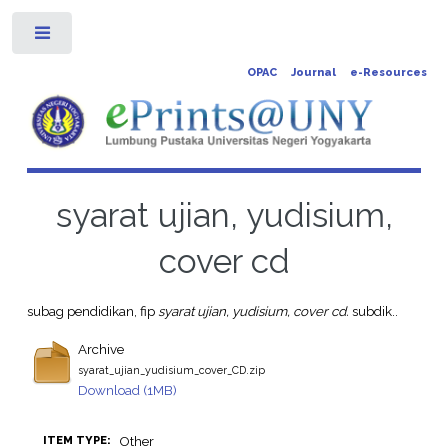
Toggle
OPAC
Journal
e-Resources
syarat ujian, yudisium,
cover cd
subag pendidikan, fip
syarat ujian, yudisium, cover cd.
subdik..
Archive
syarat_ujian_yudisium_cover_CD.zip
Download (1MB)
Other
ITEM TYPE: