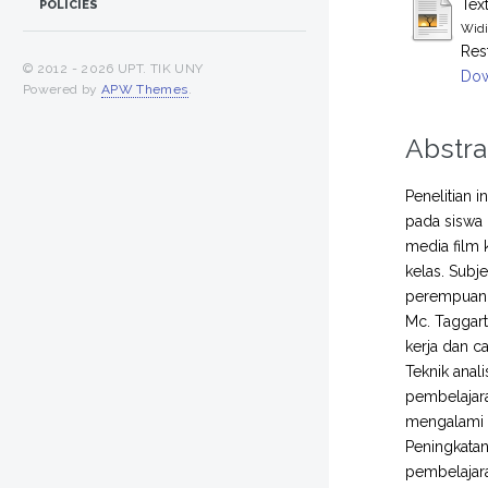
Tex
POLICIES
Widi
Res
© 2012 -
2026 UPT. TIK UNY
Dow
Powered by
APW Themes
.
Abstra
Penelitian 
pada siswa 
media film k
kelas. Subj
perempuan. 
Mc. Taggart
kerja dan c
Teknik anali
pembelajara
mengalami p
Peningkatan
pembelajara