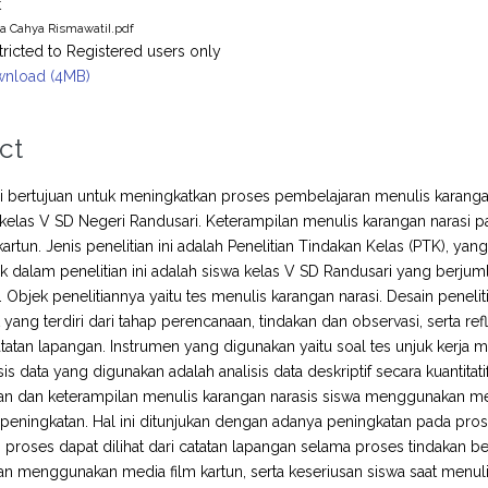
t
a Cahya RismawatiI.pdf
tricted to Registered users only
nload (4MB)
ct
ini bertujuan untuk meningkatkan proses pembelajaran menulis karanga
kelas V SD Negeri Randusari. Keterampilan menulis karangan narasi 
artun. Jenis penelitian ini adalah Penelitian Tindakan Kelas (PTK), yan
ek dalam penelitian ini adalah siswa kelas V SD Randusari yang berjuml
Objek penelitiannya yaitu tes menulis karangan narasi. Desain penel
 yang terdiri dari tahap perencanaan, tindakan dan observasi, serta 
atatan lapangan. Instrumen yang digunakan yaitu soal tes unjuk kerja 
sis data yang digunakan adalah analisis data deskriptif secara kuantitat
n dan keterampilan menulis karangan narasis siswa menggunakan med
eningkatan. Hal ini ditunjukan dengan adanya peningkatan pada pros
 proses dapat dilihat dari catatan lapangan selama proses tindakan be
n menggunakan media film kartun, serta keseriusan siswa saat menulis 