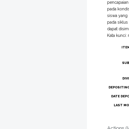
pencapaian n
pada kondis
siswa yang 
pada siklus
dapat disim
Kata kunci: 
ITE
SUB
DIV
DEPOSITIN
DATE DEP
LAST MO
Actions (