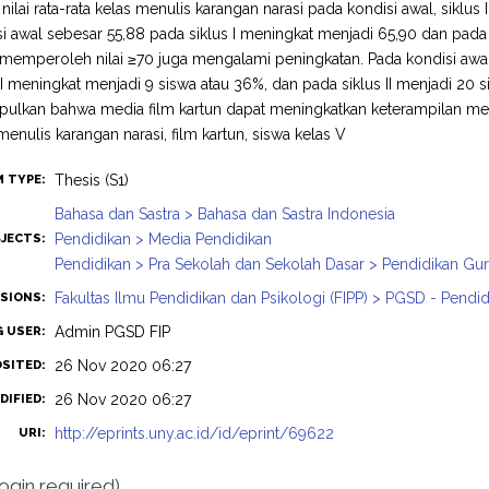
ilai rata-rata kelas menulis karangan narasi pada kondisi awal, siklus I,
i awal sebesar 55,88 pada siklus I meningkat menjadi 65,90 dan pada si
memperoleh nilai ≥70 juga mengalami peningkatan. Pada kondisi awal
 I meningkat menjadi 9 siswa atau 36%, dan pada siklus II menjadi 20
pulkan bahwa media film kartun dapat meningkatkan keterampilan menu
menulis karangan narasi, film kartun, siswa kelas V
Thesis (S1)
M TYPE:
Bahasa dan Sastra > Bahasa dan Sastra Indonesia
Pendidikan > Media Pendidikan
JECTS:
Pendidikan > Pra Sekolah dan Sekolah Dasar > Pendidikan Gu
Fakultas Ilmu Pendidikan dan Psikologi (FIPP) > PGSD - Pendi
ISIONS:
Admin PGSD FIP
G USER:
26 Nov 2020 06:27
OSITED:
26 Nov 2020 06:27
DIFIED:
http://eprints.uny.ac.id/id/eprint/69622
URI:
login required)