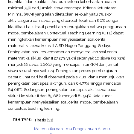
kuantitatif dan kualitatif. Adapun kriteria keberhasilan adalah
minimal 75% dari jumlah siswa mencapai Kriteria Ketuntasan
Minimal (KKM) yang telah ditetapkan sekolah yaitu 75, skor
aktivitas guru dan siswa yang diperoleh lebih dari 80% dengan
klasifikasi baik. Hasil penelitian menunjukkan bahwa penggunaan
model pembelajaran Contextual Teaching Learning (CTL) dapat
meningkatkan kemampuan menyelesaikan soal cerita
matematika siswa kelas III A SD Negeri Panggang, Sedayu.
Peningkatan hasil tes kemampuan menyelesaikan soal cerita
matematika siklus I dan II 27,27% yakni sebanyak 16 siswa (72,72%)
menjadi 22 siswa (100%) yang mencapai nilai KKM dari jumlah
siswa seluruhnya yaitu 24. Peningkatan proses pembelajaran
dapat dilihat dari hasil observasi pada siklus I dan II menunjukkan
peningkatan partisipasi aktif guru dari 64,77% hingga mencapai
84,08%. Sedangkan, peningkatan partisipasi aktif siswa pada
siklus I ke siklus II dari 65,68% menjadi 82,94%. Kata kunci:
kemampuan menyelesaikan soal cerita, model pembelajaran
contextual teaching learning.
Thesis (S1)
ITEM TYPE:
Matematika dan Ilmu Pengetahuan Alam >