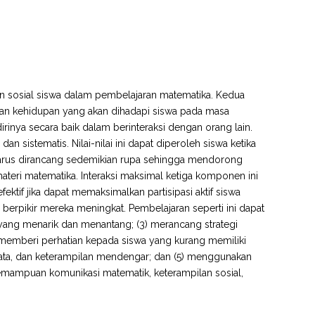
n sosial siswa dalam pembelajaran matematika. Kedua
n kehidupan yang akan dihadapi siswa pada masa
nya secara baik dalam berinteraksi dengan orang lain.
an sistematis. Nilai-nilai ini dapat diperoleh siswa ketika
 harus dirancang sedemikian rupa sehingga mendorong
 materi matematika. Interaksi maksimal ketiga komponen ini
ktif jika dapat memaksimalkan partisipasi aktif siswa
erpikir mereka meningkat. Pembelajaran seperti ini dapat
yang menarik dan menantang; (3) merancang strategi
) memberi perhatian kepada siswa yang kurang memiliki
-kata, dan keterampilan mendengar; dan (5) menggunakan
emampuan komunikasi matematik, keterampilan sosial,