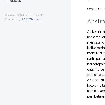
POLICIES
Official URL
© 2012 -
2026 UPT. TIK UNY
Powered by
APW Themes
.
Abstra
Artikel in
kemampuan 
mendatang. 
Ketika berin
mengikuti 
partisipasi
berdampak p
dalam prose
dilaksanaka
diskusi unt
keterampila
teknik sca
pembelajara