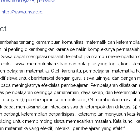
Download (92kB)
|
Preview
:
http://www.uny.ac.id
ct
i membahas tentang kemampuan komunikasi matematik dan keterampila
ini penting dikembangkan karena semakin kompleksnya permasalaha
Siswa dapat mengatasi masalah tersebut jika mampu menempatkan diri
teraksi, siswa membutuhkan sikap dan pola pikir yang logis, konsisten d
pembelajaran matematika. Oleh karena itu, pembelajaran matematika
 aktif siswa untuk berinteraksi dengan guru, siswa lainnya, dan dengan
ada meningkatnya efektifitas pembelajaran. Pembelajaran dikatakan efe
s pembelajaran sehingga pemahaman, daya serap, dan keterampilan b
n dengan: (1) pembelajaran kelompok kecil; (2) memberikan masalah 
uk dapat memaksimalkan interaksi siswa di kelompok dan di kelas; (4
n berbagi, keterampilan berpartisipasi, keterampilan menyusun kata
ffolding untuk membimbing siswa memecahkan masalah. Kata kunci: k
n matematika yang efektif, interaksi, pembelajaran yang efektif