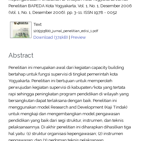
Penelitian BAPEDA Kota Yogyakarta, Vol. 1, No. 1, Desember 2006
(Vol. 1, No. 1, Desember 2006). pp. 3-11. ISSN 1978 - 0052
Text
1209315600_jurnal_penelitian_edisi_1.pdf
Download (374kB)
|
Preview
Abstract
Penelitian ini merupakan awal dari kegiatan capacity building
bertahap untuk fungsi supervisi di tingkat pemerintah kota
Yogyakarta. Penelitian ini bertujuan untuk memperoleh
perwujudan kegiatan supervisi di kabupaten/kota yang tertata
rapi sehingga peningkatan program pendidikan di wilayah yang
bersangkutan dapat terlaksana dengan baik. Penelitian ini
menggunakan model Research and Development (Kaji Tindak)
untuk mengkaji dan mengembangkan model pengawasan
pendidikan yang baik dari segi struktur, instrumen, dan teknis
pelaksanaannya. Di akhir penelitian ini diharapkan dihasilkan tiga
hal yaitu: (1) struktur organisasi kepengawasan; (2) instrumen
pengawasan; dan (3) pedoman teknis pelaksanaan