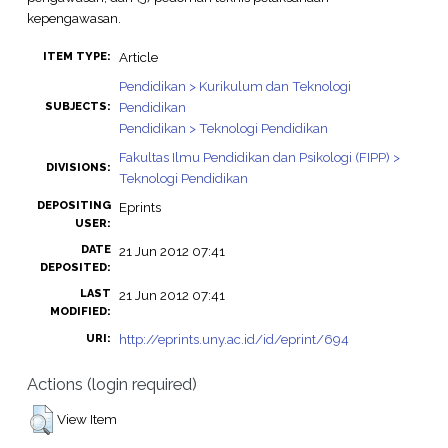
kepengawasan.
Article
ITEM TYPE:
Pendidikan > Kurikulum dan Teknologi
Pendidikan
SUBJECTS:
Pendidikan > Teknologi Pendidikan
Fakultas Ilmu Pendidikan dan Psikologi (FIPP) >
DIVISIONS:
Teknologi Pendidikan
DEPOSITING
Eprints
USER:
DATE
21 Jun 2012 07:41
DEPOSITED:
LAST
21 Jun 2012 07:41
MODIFIED:
http://eprints.uny.ac.id/id/eprint/694
URI:
Actions (login required)
View Item