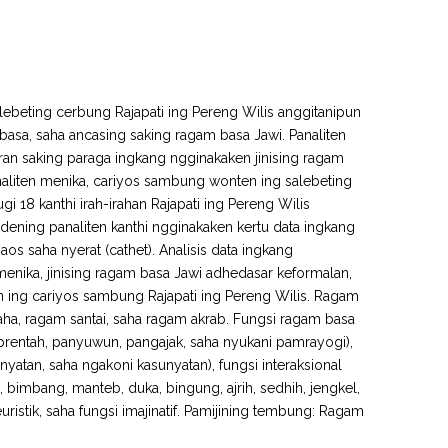
ebeting cerbung Rajapati ing Pereng Wilis anggitanipun
asa, saha ancasing saking ragam basa Jawi. Panaliten
uran saking paraga ingkang ngginakaken jinising ragam
aliten menika, cariyos sambung wonten ing salebeting
i 18 kanthi irah-irahan Rajapati ing Pereng Wilis
ning panaliten kanthi ngginakaken kertu data ingkang
s saha nyerat (cathet). Analisis data ingkang
 menika, jinising ragam basa Jawi adhedasar keformalan,
 ing cariyos sambung Rajapati ing Pereng Wilis. Ragam
ha, ragam santai, saha ragam akrab. Fungsi ragam basa
prentah, panyuwun, pangajak, saha nyukani pamrayogi),
yatan, saha ngakoni kasunyatan), fungsi interaksional
, bimbang, manteb, duka, bingung, ajrih, sedhih, jengkel,
istik, saha fungsi imajinatif. Pamijining tembung: Ragam