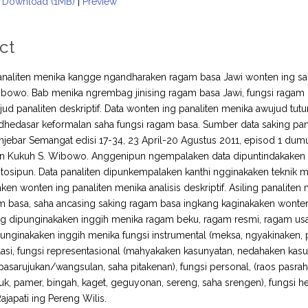
Download (1MB)
|
Preview
ct
naliten menika kangge ngandharaken ragam basa Jawi wonten ing sal
bowo. Bab menika ngrembag jinising ragam basa Jawi, fungsi ragam b
ud panaliten deskriptif. Data wonten ing panaliten menika awujud tut
dhedasar keformalan saha fungsi ragam basa. Sumber data saking pan
anjebar Semangat edisi 17-34, 23 April-20 Agustus 2011, episod 1 dumug
n Kukuh S. Wibowo. Anggenipun ngempalaken data dipuntindakaken de
tosipun. Data panaliten dipunkempalaken kanthi ngginakaken teknik mao
ken wonten ing panaliten menika analisis deskriptif. Asiling panaliten
m basa, saha ancasing saking ragam basa ingkang kaginakaken wonten
g dipunginakaken inggih menika ragam beku, ragam resmi, ragam usa
unginakaken inggih menika fungsi instrumental (meksa, ngyakinaken, 
lasi, fungsi representasional (mahyakaken kasunyatan, nedahaken kasun
 pasarujukan/wangsulan, saha pitakenan), fungsi personal, (raos pasrah
, pamer, bingah, kaget, geguyonan, sereng, saha srengen), fungsi heur
ajapati ing Pereng Wilis.