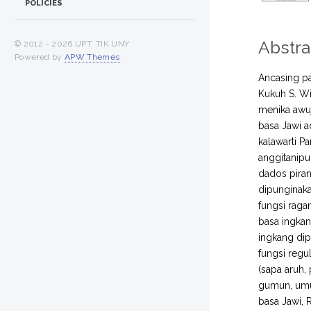
POLICIES
Abstra
© 2012 -
2026 UPT. TIK UNY
Powered by
APW Themes
.
Ancasing pa
Kukuh S. Wi
menika awuj
basa Jawi a
kalawarti P
anggitanipu
dados piran
dipunginaka
fungsi raga
basa ingkan
ingkang dip
fungsi regu
(sapa aruh,
gumun, umuk
basa Jawi, R