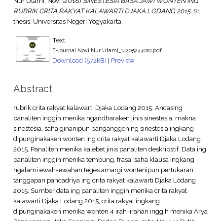
Nur Utami, Novi
(2018)
SINESTESIA BASA JAWI WONTEN ING
RUBRIK CRITA RAKYAT KALAWARTI DJAKA LODANG 2015.
S1
thesis, Universitas Negeri Yogyakarta.
Text
E-journal Novi Nur Utami_14205244010.pdf
Download (572kB)
|
Preview
Abstract
rubrik crita rakyat kalawarti Djaka Lodang 2015. Ancasing
panaliten inggih menika ngandharaken jinis sinestesia, makna
sinestesia, saha ginanipun panganggening sinestesia ingkang
dipunginakaken wonten ing crita rakyat kalawarti Djaka Lodang
2015. Panaliten menika kalebet jinis panaliten deskripstif. Data ing
panaliten inggih menika tembung, frasa, saha klausa ingkang
ngalami ewah-ewahan teges amargi wontenipun pertukaran
tanggapan pancadriya ing crita rakyat kalawarti Djaka Lodang
2015. Sumber data ing panaliten inggih menika crita rakyat
kalawarti Djaka Lodang 2015, crita rakyat ingkang
dipunginakaken menika wonten 4 irah-irahan inggih menika Arya