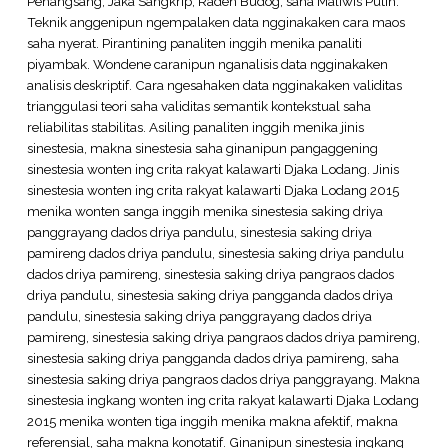
Penangsang, Jaka Sangkrip, Raden Budog, saha Maliwis Putih.
Teknik anggenipun ngempalaken data ngginakaken cara maos
saha nyerat. Pirantining panaliten inggih menika panaliti
piyambak. Wondene caranipun nganalisis data ngginakaken
analisis deskriptif. Cara ngesahaken data ngginakaken validitas
trianggulasi teori saha validitas semantik kontekstual saha
reliabilitas stabilitas. Asiling panaliten inggih menika jinis
sinestesia, makna sinestesia saha ginanipun pangaggening
sinestesia wonten ing crita rakyat kalawarti Djaka Lodang. Jinis
sinestesia wonten ing crita rakyat kalawarti Djaka Lodang 2015
menika wonten sanga inggih menika sinestesia saking driya
panggrayang dados driya pandulu, sinestesia saking driya
pamireng dados driya pandulu, sinestesia saking driya pandulu
dados driya pamireng, sinestesia saking driya pangraos dados
driya pandulu, sinestesia saking driya pangganda dados driya
pandulu, sinestesia saking driya panggrayang dados driya
pamireng, sinestesia saking driya pangraos dados driya pamireng,
sinestesia saking driya pangganda dados driya pamireng, saha
sinestesia saking driya pangraos dados driya panggrayang. Makna
sinestesia ingkang wonten ing crita rakyat kalawarti Djaka Lodang
2015 menika wonten tiga inggih menika makna afektif, makna
referensial, saha makna konotatif. Ginanipun sinestesia ingkang