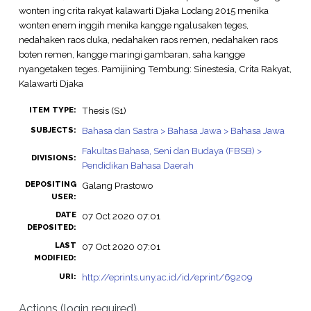
wonten ing crita rakyat kalawarti Djaka Lodang 2015 menika
wonten enem inggih menika kangge ngalusaken teges,
nedahaken raos duka, nedahaken raos remen, nedahaken raos
boten remen, kangge maringi gambaran, saha kangge
nyangetaken teges. Pamijining Tembung: Sinestesia, Crita Rakyat,
Kalawarti Djaka
Thesis (S1)
ITEM TYPE:
Bahasa dan Sastra > Bahasa Jawa > Bahasa Jawa
SUBJECTS:
Fakultas Bahasa, Seni dan Budaya (FBSB) >
DIVISIONS:
Pendidikan Bahasa Daerah
DEPOSITING
Galang Prastowo
USER:
DATE
07 Oct 2020 07:01
DEPOSITED:
LAST
07 Oct 2020 07:01
MODIFIED:
http://eprints.uny.ac.id/id/eprint/69209
URI:
Actions (login required)