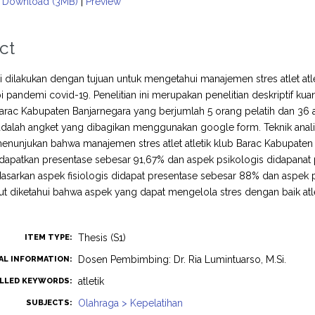
Download (3MB)
|
Preview
ct
ini dilakukan dengan tujuan untuk mengetahui manajemen stres atlet a
andemi covid-19. Penelitian ini merupakan penelitian deskriptif kuantit
 Barac Kabupaten Banjarnegara yang berjumlah 5 orang pelatih dan 36 
dalah angket yang dibagikan menggunakan google form. Teknik analis
menunjukan bahwa manajemen stres atlet atletik klub Barac Kabupaten
didapatkan presentase sebesar 91,67% dan aspek psikologis didapana
dasarkan aspek fisiologis didapat presentase sebesar 88% dan aspek 
but diketahui bahwa aspek yang dapat mengelola stres dengan baik atl
Thesis (S1)
ITEM TYPE:
Dosen Pembimbing: Dr. Ria Lumintuarso, M.Si.
AL INFORMATION:
atletik
LLED KEYWORDS:
Olahraga > Kepelatihan
SUBJECTS: