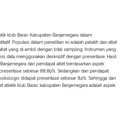
tletik klub Barac Kabupaten Banjarnegara dalam
atif. Populasi dalam penelitian ini adalah pelatih dan atlet
atlet yang di ambil dengan total sampling. Instrumen yang
is data menggunakan deskriptif dengan presentase. Hasil
 Banjarnegara dari pendapat atlet berdasarkan aspek
t presentase sebesar 88,89%. Sedangkan dari pendapat
psikologis didapat presentase sebesar 84%. Sehingga dari
et atletik klub Barac kabupaten Banjarnegara adalah aspek