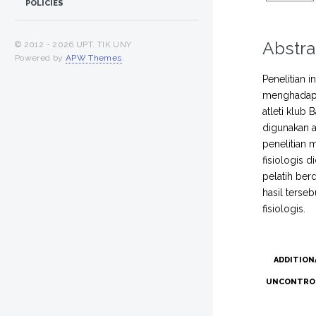
POLICIES
Abstra
© 2012 -
2026 UPT. TIK UNY
Powered by
APW Themes
.
Penelitian 
menghadapi p
atleti klub
digunakan a
penelitian 
fisiologis 
pelatih ber
hasil terse
fisiologis.
ADDITION
UNCONTRO