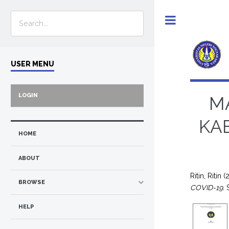
Toggle
USER MENU
LOGIN
M
KA
HOME
ABOUT
Ritin, Ritin
(
BROWSE
COVID-19.
S
HELP