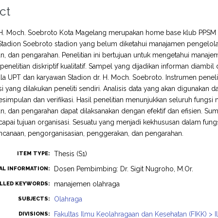
ct
. H. Moch. Soebroto Kota Magelang merupakan home base klub PPSM
Stadion Soebroto stadion yang belum diketahui manajamen pengelola
, dan pengarahan. Penelitian ini bertujuan untuk mengetahui manajeme
enelitian diskriptif kualitatif. Sampel yang dijadikan informan diamb
la UPT dan karyawan Stadion dr. H. Moch. Soebroto. Instrumen penelit
yang dilakukan peneliti sendiri. Analisis data yang akan digunakan dala
esimpulan dan verifikasi. Hasil penelitian menunjukkan seluruh fungs
, dan pengarahan dapat dilaksanakan dengan efektif dan efisien. Su
pai tujuan organisasi. Sesuatu yang menjadi kekhususan dalam fung
ncanaan, pengorganisasian, penggerakan, dan pengarahan.
Thesis (S1)
ITEM TYPE:
Dosen Pembimbing: Dr. Sigit Nugroho, M.Or.
AL INFORMATION:
manajemen olahraga
LLED KEYWORDS:
Olahraga
SUBJECTS:
Fakultas Ilmu Keolahragaan dan Kesehatan (FIKK) > 
DIVISIONS: