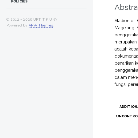
POLICIES
Abstra
© 2012 -
2026 UPT. TIK UNY
Stadion dr
Powered by
APW Themes
.
Magelang. 
penggerakan
merupakan p
adalah kepa
dokumentasi 
penarikan k
penggerakan
dalam menca
fungsi pere
ADDITION
UNCONTRO