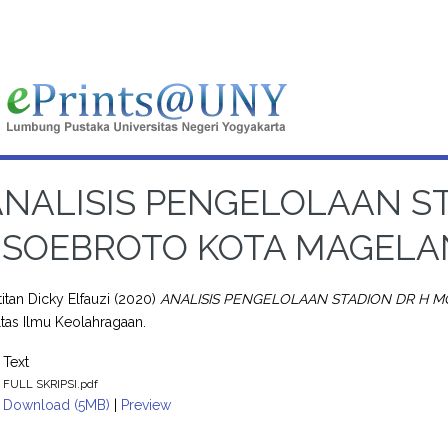
ANALISIS PENGELOLAAN S
SOEBROTO KOTA MAGELA
itan Dicky Elfauzi
(2020)
ANALISIS PENGELOLAAN STADION DR H 
ultas Ilmu Keolahragaan.
Text
FULL SKRIPSI.pdf
Download (5MB)
|
Preview