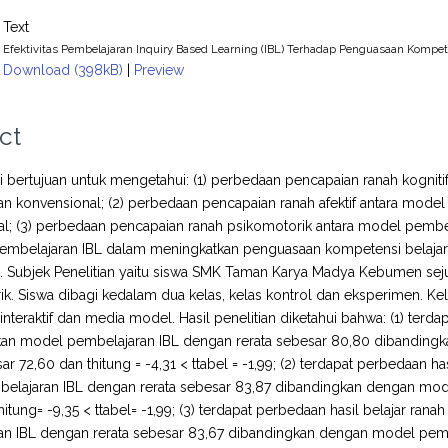
Text
Efektivitas Pembelajaran Inquiry Based Learning (IBL) Terhadap Penguasaan Kompet
Download (398kB)
|
Preview
ct
ini bertujuan untuk mengetahui: (1) perbedaan pencapaian ranah kogn
n konvensional; (2) perbedaan pencapaian ranah afektif antara mod
l; (3) perbedaan pencapaian ranah psikomotorik antara model pembe
 pembelajaran IBL dalam meningkatkan penguasaan kompetensi belajar s
 Subjek Penelitian yaitu siswa SMK Taman Karya Madya Kebumen sejum
rik. Siswa dibagi kedalam dua kelas, kelas kontrol dan eksperimen. 
nteraktif dan media model. Hasil penelitian diketahui bahwa: (1) terdap
n model pembelajaran IBL dengan rerata sebesar 80,80 dibanding
ar 72,60 dan thitung = -4,31 < ttabel = -1,99; (2) terdapat perbedaan h
elajaran IBL dengan rerata sebesar 83,87 dibandingkan dengan mod
hitung= -9,35 < ttabel= -1,99; (3) terdapat perbedaan hasil belajar r
an IBL dengan rerata sebesar 83,67 dibandingkan dengan model pemb