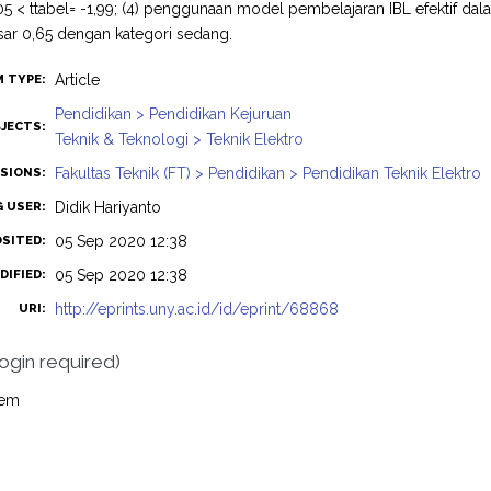
,05 < ttabel= -1,99; (4) penggunaan model pembelajaran IBL efektif d
ar 0,65 dengan kategori sedang.
Article
M TYPE:
Pendidikan > Pendidikan Kejuruan
JECTS:
Teknik & Teknologi > Teknik Elektro
Fakultas Teknik (FT) > Pendidikan > Pendidikan Teknik Elektro
ISIONS:
Didik Hariyanto
G USER:
05 Sep 2020 12:38
OSITED:
05 Sep 2020 12:38
DIFIED:
http://eprints.uny.ac.id/id/eprint/68868
URI:
login required)
tem