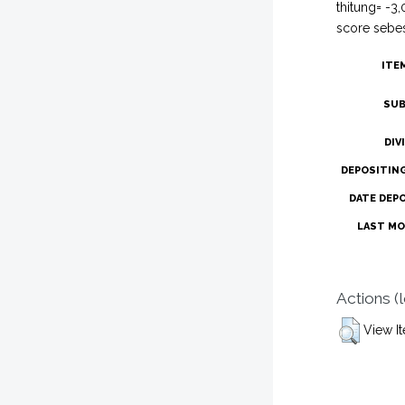
thitung= -3
score sebes
ITE
SUB
DIV
DEPOSITIN
DATE DEP
LAST MO
Actions (
View I