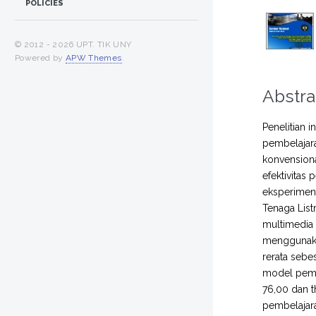
POLICIES
© 2012 -
2026 UPT. TIK UNY
Powered by
APW Themes
.
Abstra
Penelitian 
pembelajara
konvensiona
efektivitas
eksperimen.
Tenaga List
multimedia i
menggunaka
rerata sebes
model pemb
76,00 dan t
pembelajar