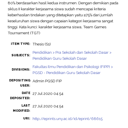
80% berdasarkan hasil kedua instrumen. Dengan demikian pada
siklus II karakter kerjasama siswa sudah mencapai kriteria
keberhasilan tindakan yang ditetapkan yaitu ≥75% dari jumlah
keseluruhan siswa dengan capaian kategori kerjasama sangat
tinggi. Kata kunci: karakter kerjasama siswa, Team Games
Tournament (TGT)
Thesis (S1)
ITEM TYPE:
Pendidikan > Pra Sekolah dan Sekolah Dasar >
SUBJECTS:
Pendidikan Guru Sekolah Dasar
Fakultas Ilmu Pendidikan dan Psikologi (FIPP) >
DIVISIONS:
PGSD - Pendidikan Guru Sekolah Dasar
DEPOSITING
Admin PGSD FIP
USER:
DATE
27 Jul 2020 04:54
DEPOSITED:
LAST
27 Jul 2020 04:54
MODIFIED:
http://eprints.uny.ac.id/id/eprint/68615
URI: