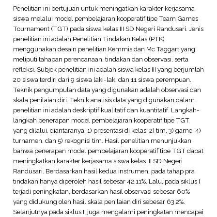
Penelitian ini bertujuan untuk meningatkan karakter kerjasama
siswa melalui model pembelajaran kooperatif tipe Team Games
Tournament (TGT) pada siswa kelas III SD Negeri Randusari. Jenis
penelitian ini adalah Penelitian Tindakan Kelas (PTK)
menggunakan desain penelitian Kemmis dan Mc Taggart yang
meliputi tahapan perencanaan, tindakan dan observasi, serta
refleksi. Subjek penelitian ini adalah siswa kelas III yang berjumlah
20 siswa terdiri dari 9 siswa laki-laki dan 11 siswa perempuan.
Teknik pengumpulan data yang digunakan adalah observasi dan
skala penilaian diri. Teknik analisis data yang digunakan dalam
penelitian ini adalah deskriptif kualitatif dan kuantitatif. Langkah-
langkah penerapan model pembelajaran kooperatif tipe TGT
yang dilalui, diantaranya: 1) presentasi di kelas, 2) tim, 3) game, 4)
turnamen, dan 5) rekognisi tim. Hasil penelitian menunjukkan
bahwa penerapan model pembelajaran kooperatif tipe TGT dapat
meningkatkan karakter kerjasama siswa kelas III SD Negeri
Randusari. Berdasarkan hasil kedua instrumen, pada tahap pra
tindakan hanya diperoleh hasil sebesar 42,11%. Lalu, pada siklus I
terjadi peningkatan, berdasarkan hasil observasi sebesar 60%
yang didukung oleh hasil skala penilaian diri sebesar 63,2%.
Selanjutnya pada siklus II juga mengalami peningkatan mencapai