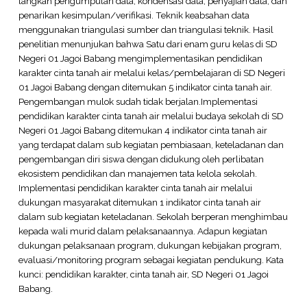
langkah pengumpulan data, kondensasi data, penyajian data, dan
penarikan kesimpulan/verifikasi. Teknik keabsahan data
menggunakan triangulasi sumber dan triangulasi teknik. Hasil
penelitian menunjukan bahwa Satu dari enam guru kelas di SD
Negeri 01 Jagoi Babang mengimplementasikan pendidikan
karakter cinta tanah air melalui kelas/pembelajaran di SD Negeri
01 Jagoi Babang dengan ditemukan 5 indikator cinta tanah air.
Pengembangan mulok sudah tidak berjalan.Implementasi
pendidikan karakter cinta tanah air melalui budaya sekolah di SD
Negeri 01 Jagoi Babang ditemukan 4 indikator cinta tanah air
yang terdapat dalam sub kegiatan pembiasaan, keteladanan dan
pengembangan diri siswa dengan didukung oleh perlibatan
ekosistem pendidikan dan manajemen tata kelola sekolah.
Implementasi pendidikan karakter cinta tanah air melalui
dukungan masyarakat ditemukan 1 indikator cinta tanah air
dalam sub kegiatan keteladanan. Sekolah berperan menghimbau
kepada wali murid dalam pelaksanaannya. Adapun kegiatan
dukungan pelaksanaan program, dukungan kebijakan program,
evaluasi/monitoring program sebagai kegiatan pendukung. Kata
kunci: pendidikan karakter, cinta tanah air, SD Negeri 01 Jagoi
Babang.