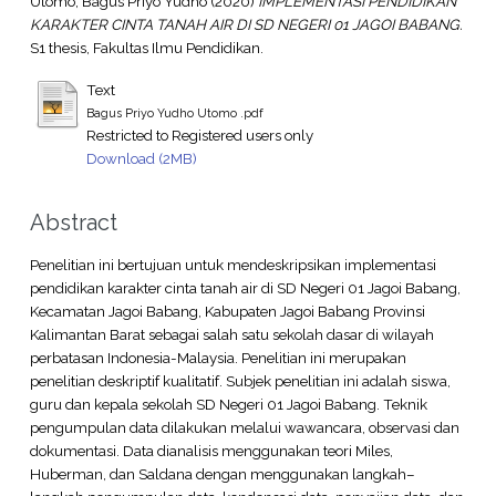
Utomo, Bagus Priyo Yudho
(2020)
IMPLEMENTASI PENDIDIKAN
KARAKTER CINTA TANAH AIR DI SD NEGERI 01 JAGOI BABANG.
S1 thesis, Fakultas Ilmu Pendidikan.
Text
Bagus Priyo Yudho Utomo .pdf
Restricted to Registered users only
Download (2MB)
Abstract
Penelitian ini bertujuan untuk mendeskripsikan implementasi
pendidikan karakter cinta tanah air di SD Negeri 01 Jagoi Babang,
Kecamatan Jagoi Babang, Kabupaten Jagoi Babang Provinsi
Kalimantan Barat sebagai salah satu sekolah dasar di wilayah
perbatasan Indonesia-Malaysia. Penelitian ini merupakan
penelitian deskriptif kualitatif. Subjek penelitian ini adalah siswa,
guru dan kepala sekolah SD Negeri 01 Jagoi Babang. Teknik
pengumpulan data dilakukan melalui wawancara, observasi dan
dokumentasi. Data dianalisis menggunakan teori Miles,
Huberman, dan Saldana dengan menggunakan langkah–