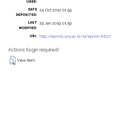
USER:
DATE
24 Oct 2012 01:59
DEPOSITED:
LAST
29 Jan 2019 01:59
MODIFIED:
http://eprints.uny.ac.id/id/eprint/6807
URI:
Actions (login required)
View Item