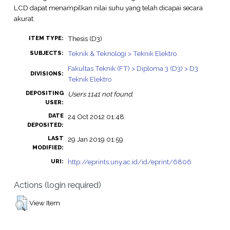
LCD dapat menampilkan nilai suhu yang telah dicapai secara
akurat.
Thesis (D3)
ITEM TYPE:
Teknik & Teknologi > Teknik Elektro
SUBJECTS:
Fakultas Teknik (FT) > Diploma 3 (D3) > D3
DIVISIONS:
Teknik Elektro
DEPOSITING
Users 1141 not found.
USER:
DATE
24 Oct 2012 01:48
DEPOSITED:
LAST
29 Jan 2019 01:59
MODIFIED:
http://eprints.uny.ac.id/id/eprint/6806
URI:
Actions (login required)
View Item