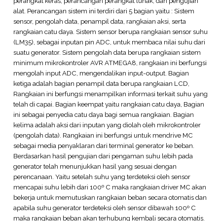
perangkat keras, perancangan perangkat lunak, dan pengujian
alat. Perancangan sistem ini terdiri dari 5 bagian yaitu : Sistem
sensor, pengolah data, penampil data, rangkaian aksi, serta
rangkaian catu daya. Sistem sensor berupa rangkaian sensor suhu
(LM35), sebagai inputan pin ADC, untuk membaca nilai suhu dari
suatu generator. Sistem pengolah data berupa rangkaian sistem
minimum mikrokontroler AVR ATMEGA8, rangkaian ini berfungsi
mengolah input ADC, mengendalikan input-output. Bagian
ketiga adalah bagian penampil data berupa rangkaian LCD,
Rangkaian ini berfungsi menampilkan informasi terkait suhu yang
telah di capai. Bagian keempat yaitu rangkaian catu daya, Bagian
ini sebagai penyedia catu daya bagi semua rangkaian. Bagian
kelima adalah aksi dari inputan yang diolah oleh mikrokontroler
(pengolah data). Rangkaian ini berfungsi untuk mendrive MC
sebagai media penyaklaran dari terminal generator ke beban.
Berdasarkan hasil pengujian dari pengaman suhu lebih pada
generator telah menunjukkan hasil yang sesuai dengan
perencanaan. Yaitu setelah suhu yang terdeteksi oleh sensor
mencapai suhu lebih dari 100º C maka rangkaian driver MC akan
bekerja untuk memutuskan rangkaian beban secara otomatis dan
apabila suhu generator terdeteksi oleh sensor dibawah 100º C
maka rangkaian beban akan terhubung kembali secara otomatis.