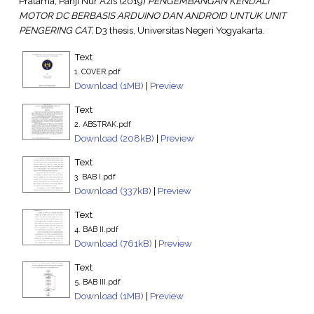
Pratama, Panji Nur Azis
(2019)
PENGEMBANGAN KENDALI
MOTOR DC BERBASIS ARDUINO DAN ANDROID UNTUK UNIT
PENGERING CAT.
D3 thesis, Universitas Negeri Yogyakarta.
Text
1. COVER.pdf
Download (1MB)
|
Preview
Text
2. ABSTRAK.pdf
Download (208kB)
|
Preview
Text
3. BAB I.pdf
Download (337kB)
|
Preview
Text
4. BAB II.pdf
Download (761kB)
|
Preview
Text
5. BAB III.pdf
Download (1MB)
|
Preview