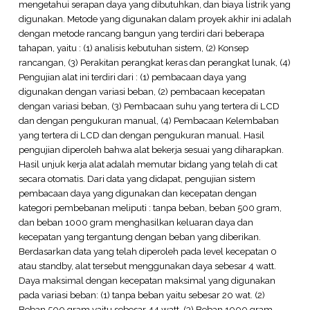
mengetahui serapan daya yang dibutuhkan, dan biaya listrik yang
digunakan. Metode yang digunakan dalam proyek akhir ini adalah
dengan metode rancang bangun yang terdiri dari beberapa
tahapan, yaitu : (1) analisis kebutuhan sistem, (2) Konsep
rancangan, (3) Perakitan perangkat keras dan perangkat lunak, (4)
Pengujian alat ini terdiri dari : (1) pembacaan daya yang
digunakan dengan variasi beban, (2) pembacaan kecepatan
dengan variasi beban, (3) Pembacaan suhu yang tertera di LCD
dan dengan pengukuran manual, (4) Pembacaan Kelembaban
yang tertera di LCD dan dengan pengukuran manual. Hasil
pengujian diperoleh bahwa alat bekerja sesuai yang diharapkan.
Hasil unjuk kerja alat adalah memutar bidang yang telah di cat
secara otomatis. Dari data yang didapat, pengujian sistem
pembacaan daya yang digunakan dan kecepatan dengan
kategori pembebanan meliputi : tanpa beban, beban 500 gram,
dan beban 1000 gram menghasilkan keluaran daya dan
kecepatan yang tergantung dengan beban yang diberikan.
Berdasarkan data yang telah diperoleh pada level kecepatan 0
atau standby, alat tersebut menggunakan daya sebesar 4 watt.
Daya maksimal dengan kecepatan maksimal yang digunakan
pada variasi beban: (1) tanpa beban yaitu sebesar 20 wat. (2)
Beban 500 gram yaitu sebesar 44 watt. (3) Beban 1000 gram