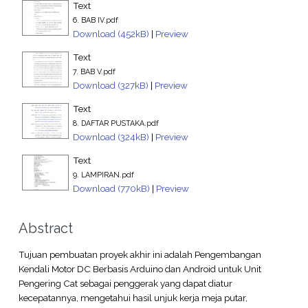
Text
6. BAB IV.pdf
Download (452kB)
|
Preview
Text
7. BAB V.pdf
Download (327kB)
|
Preview
Text
8. DAFTAR PUSTAKA.pdf
Download (324kB)
|
Preview
Text
9. LAMPIRAN.pdf
Download (770kB)
|
Preview
Abstract
Tujuan pembuatan proyek akhir ini adalah Pengembangan
Kendali Motor DC Berbasis Arduino dan Android untuk Unit
Pengering Cat sebagai penggerak yang dapat diatur
kecepatannya, mengetahui hasil unjuk kerja meja putar,