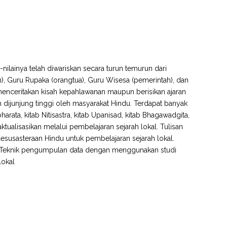
-nilainya telah diwariskan secara turun temurun dari
n), Guru Rupaka (orangtua), Guru Wisesa (pemerintah), dan
 menceritakan kisah kepahlawanan maupun berisikan ajaran
asih dijunjung tinggi oleh masyarakat Hindu. Terdapat banyak
rata, kitab Nitisastra, kitab Upanisad, kitab Bhagawadgita,
ktualisasikan melalui pembelajaran sejarah lokal. Tulisan
 Kesusasteraan Hindu untuk pembelajaran sejarah lokal.
tif. Teknik pengumpulan data dengan menggunakan studi
Lokal