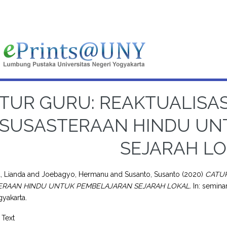
TUR GURU: REAKTUALISASI
SUSASTERAAN HINDU UN
SEJARAH L
, Lianda
and
Joebagyo, Hermanu
and
Susanto, Susanto
(2020)
CATUR
ERAAN HINDU UNTUK PEMBELAJARAN SEJARAH LOKAL.
In: semina
yakarta.
Text