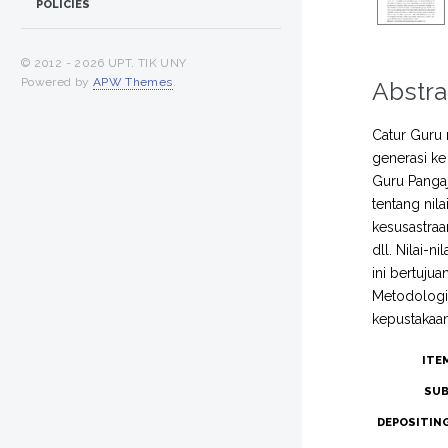
POLICIES
© 2012 -
2026 UPT. TIK UNY
Powered by
APW Themes
.
Abstra
Catur Guru 
generasi ke
Guru Pangaj
tentang nila
kesusastraa
dll. Nilai-
ini bertuju
Metodologi 
kepustakaan
ITE
SUB
DEPOSITIN