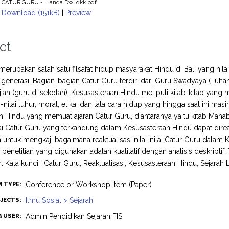
CATUR GURU - Lianda Dwi dkk.pdf
Download (151kB)
|
Preview
ct
merupakan salah satu filsafat hidup masyarakat Hindu di Bali yang nilai
 generasi. Bagian-bagian Catur Guru terdiri dari Guru Swadyaya (Tuha
ian (guru di sekolah). Kesusasteraan Hindu meliputi kitab-kitab yang
i-nilai luhur, moral, etika, dan tata cara hidup yang hingga saat ini m
n Hindu yang memuat ajaran Catur Guru, diantaranya yaitu kitab Mahabha
nilai Catur Guru yang terkandung dalam Kesusasteraan Hindu dapat direa
an untuk mengkaji bagaimana reaktualisasi nilai-nilai Catur Guru dalam
penelitian yang digunakan adalah kualitatif dengan analisis deskrip
. Kata kunci : Catur Guru, Reaktualisasi, Kesusasteraan Hindu, Sejarah 
Conference or Workshop Item (Paper)
M TYPE:
Ilmu Sosial > Sejarah
JECTS:
Admin Pendidikan Sejarah FIS
G USER: