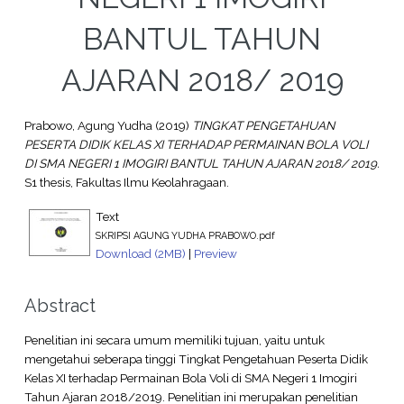
BANTUL TAHUN
AJARAN 2018/ 2019
Prabowo, Agung Yudha
(2019)
TINGKAT PENGETAHUAN
PESERTA DIDIK KELAS XI TERHADAP PERMAINAN BOLA VOLI
DI SMA NEGERI 1 IMOGIRI BANTUL TAHUN AJARAN 2018/ 2019.
S1 thesis, Fakultas Ilmu Keolahragaan.
Text
SKRIPSI AGUNG YUDHA PRABOWO.pdf
Download (2MB)
|
Preview
Abstract
Penelitian ini secara umum memiliki tujuan, yaitu untuk
mengetahui seberapa tinggi Tingkat Pengetahuan Peserta Didik
Kelas XI terhadap Permainan Bola Voli di SMA Negeri 1 Imogiri
Tahun Ajaran 2018/2019. Penelitian ini merupakan penelitian