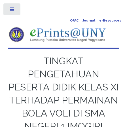
Toggle
OPAC
Journal
e-Resources
TINGKAT
PENGETAHUAN
PESERTA DIDIK KELAS XI
TERHADAP PERMAINAN
BOLA VOLI DI SMA
NEGERI 1 IMOGIRI