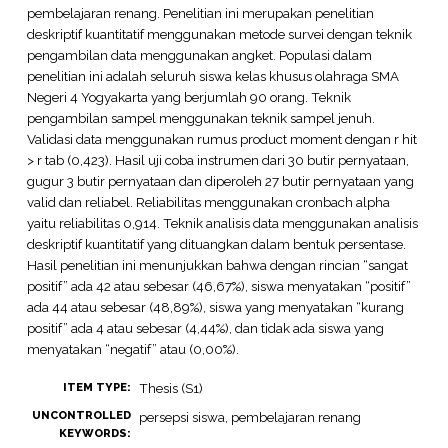
pembelajaran renang. Penelitian ini merupakan penelitian
deskriptif kuantitatif menggunakan metode survei dengan teknik
pengambilan data menggunakan angket. Populasi dalam
penelitian ini adalah seluruh siswa kelas khusus olahraga SMA
Negeri 4 Yogyakarta yang berjumlah 90 orang. Teknik
pengambilan sampel menggunakan teknik sampel jenuh.
Validasi data menggunakan rumus product moment dengan r hit
> r tab (0,423). Hasil uji coba instrumen dari 30 butir pernyataan,
gugur 3 butir pernyataan dan diperoleh 27 butir pernyataan yang
valid dan reliabel. Reliabilitas menggunakan cronbach alpha
yaitu reliabilitas 0,914. Teknik analisis data menggunakan analisis
deskriptif kuantitatif yang dituangkan dalam bentuk persentase.
Hasil penelitian ini menunjukkan bahwa dengan rincian “sangat
positif” ada 42 atau sebesar (46,67%), siswa menyatakan “positif”
ada 44 atau sebesar (48,89%), siswa yang menyatakan “kurang
positif” ada 4 atau sebesar (4,44%), dan tidak ada siswa yang
menyatakan “negatif” atau (0,00%).
Thesis (S1)
ITEM TYPE:
UNCONTROLLED
persepsi siswa, pembelajaran renang
KEYWORDS: