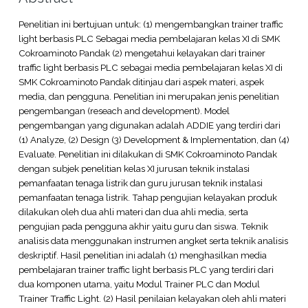
Penelitian ini bertujuan untuk: (1) mengembangkan trainer traffic
light berbasis PLC Sebagai media pembelajaran kelas XI di SMK
Cokroaminoto Pandak (2) mengetahui kelayakan dari trainer
traffic light berbasis PLC sebagai media pembelajaran kelas XI di
SMK Cokroaminoto Pandak ditinjau dari aspek materi, aspek
media, dan pengguna. Penelitian ini merupakan jenis penelitian
pengembangan (reseach and development). Model
pengembangan yang digunakan adalah ADDIE yang terdiri dari
(1) Analyze, (2) Design (3) Development & Implementation, dan (4)
Evaluate. Penelitian ini dilakukan di SMK Cokroaminoto Pandak
dengan subjek penelitian kelas XI jurusan teknik instalasi
pemanfaatan tenaga listrik dan guru jurusan teknik instalasi
pemanfaatan tenaga listrik. Tahap pengujian kelayakan produk
dilakukan oleh dua ahli materi dan dua ahli media, serta
pengujian pada pengguna akhir yaitu guru dan siswa. Teknik
analisis data menggunakan instrumen angket serta teknik analisis
deskriptif. Hasil penelitian ini adalah (1) menghasilkan media
pembelajaran trainer traffic light berbasis PLC yang terdiri dari
dua komponen utama, yaitu Modul Trainer PLC dan Modul
Trainer Traffic Light. (2) Hasil penilaian kelayakan oleh ahli materi