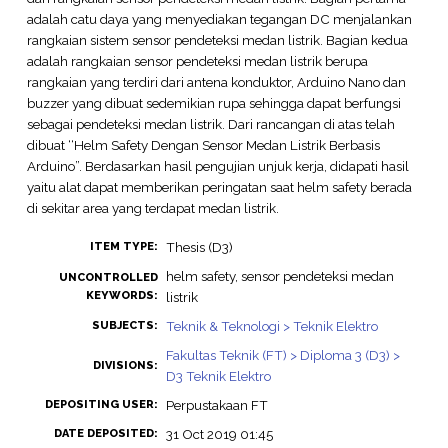
adalah catu daya yang menyediakan tegangan DC menjalankan
rangkaian sistem sensor pendeteksi medan listrik. Bagian kedua
adalah rangkaian sensor pendeteksi medan listrik berupa
rangkaian yang terdiri dari antena konduktor, Arduino Nano dan
buzzer yang dibuat sedemikian rupa sehingga dapat berfungsi
sebagai pendeteksi medan listrik. Dari rancangan di atas telah
dibuat ‘‘Helm Safety Dengan Sensor Medan Listrik Berbasis
Arduino”. Berdasarkan hasil pengujian unjuk kerja, didapati hasil
yaitu alat dapat memberikan peringatan saat helm safety berada
di sekitar area yang terdapat medan listrik.
Thesis (D3)
ITEM TYPE:
helm safety, sensor pendeteksi medan
UNCONTROLLED
KEYWORDS:
listrik
Teknik & Teknologi > Teknik Elektro
SUBJECTS:
Fakultas Teknik (FT) > Diploma 3 (D3) >
DIVISIONS:
D3 Teknik Elektro
Perpustakaan FT
DEPOSITING USER:
31 Oct 2019 01:45
DATE DEPOSITED: