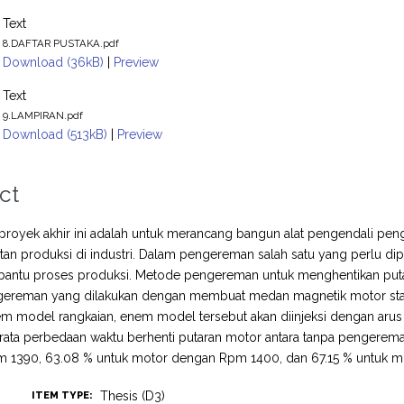
Text
8.DAFTAR PUSTAKA.pdf
Download (36kB)
|
Preview
Text
9.LAMPIRAN.pdf
Download (513kB)
|
Preview
ct
 proyek akhir ini adalah untuk merancang bangun alat pengendali peng
tan produksi di industri. Dalam pengereman salah satu yang perlu d
antu proses produksi. Metode pengereman untuk menghentikan putara
gereman yang dilakukan dengan membuat medan magnetik motor stas
 model rangkaian, enem model tersebut akan diinjeksi dengan arus se
-rata perbedaan waktu berhenti putaran motor antara tanpa pengere
 1390, 63.08 % untuk motor dengan Rpm 1400, dan 67.15 % untuk 
Thesis (D3)
ITEM TYPE: