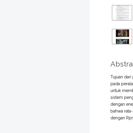
Abstra
Tujuan dari
pada perala
untuk memb
sistem pen
dengan enem
bahwa rata
dengan Rpm