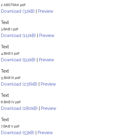
2.ABSTRAK.pdf
Download (32kB)
|
Preview
Text
3.BAB I.pdf
Download (112kB)
|
Preview
Text
4.BAB II.pdf
Download (511kB)
|
Preview
Text
5.BAB III.pdf
Download (236kB)
|
Preview
Text
6.BAB IV.pdf
Download (280kB)
|
Preview
Text
7.BAB V.pdf
Download (53kB)
|
Preview