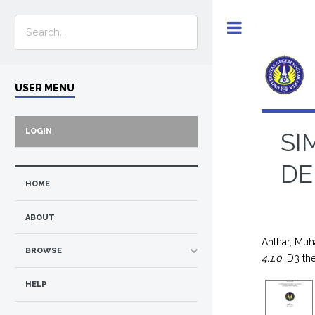
Toggle
USER MENU
LOGIN
SI
DE
HOME
ABOUT
Anthar, Mu
BROWSE
4.1.0.
D3 the
HELP