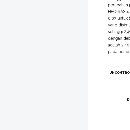
perubahan 
HEC-RAS 4.1
0,03 untuk t
yang disim
setinggi 2,
dengan deb
adalah 2,40
pada bendun
UNCONTRO
D