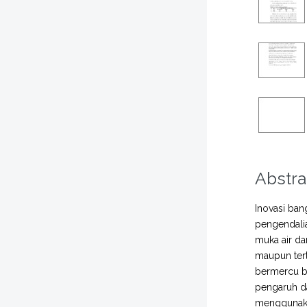
Abstra
Inovasi ban
pengendalia
muka air da
maupun tert
bermercu b
pengaruh da
menggunaka