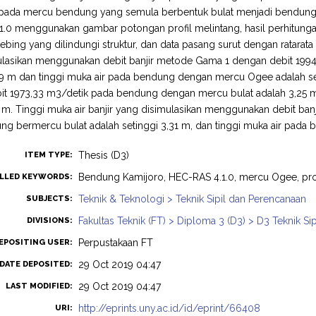
pada mercu bendung yang semula berbentuk bulat menjadi bendung
.0 menggunakan gambar potongan profil melintang, hasil perhitunga
ebing yang dilindungi struktur, dan data pasang surut dengan ratarata p
ulasikan menggunakan debit banjir metode Gama 1 dengan debit 199
49 m dan tinggi muka air pada bendung dengan mercu Ogee adalah se
it 1973,33 m3/detik pada bendung dengan mercu bulat adalah 3,25 
 m. Tinggi muka air banjir yang disimulasikan menggunakan debit ba
g bermercu bulat adalah setinggi 3,31 m, dan tinggi muka air pada
Thesis (D3)
ITEM TYPE:
Bendung Kamijoro, HEC-RAS 4.1.0, mercu Ogee, prof
LLED KEYWORDS:
Teknik & Teknologi > Teknik Sipil dan Perencanaan
SUBJECTS:
Fakultas Teknik (FT) > Diploma 3 (D3) > D3 Teknik Sip
DIVISIONS:
Perpustakaan FT
EPOSITING USER:
29 Oct 2019 04:47
DATE DEPOSITED:
29 Oct 2019 04:47
LAST MODIFIED:
http://eprints.uny.ac.id/id/eprint/66408
URI: