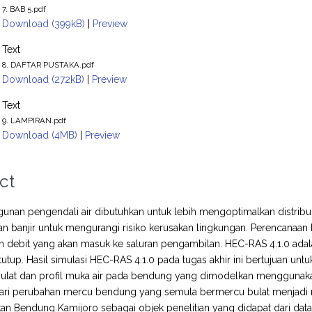
7. BAB 5.pdf
Download (399kB)
|
Preview
Text
8. DAFTAR PUSTAKA.pdf
Download (272kB)
|
Preview
Text
9. LAMPIRAN.pdf
Download (4MB)
|
Preview
ct
gunan pengendali air dibutuhkan untuk lebih mengoptimalkan distribus
n banjir untuk mengurangi risiko kerusakan lingkungan. Perencanaan 
n debit yang akan masuk ke saluran pengambilan. HEC-RAS 4.1.0 adal
utup. Hasil simulasi HEC-RAS 4.1.0 pada tugas akhir ini bertujuan un
ulat dan profil muka air pada bendung yang dimodelkan menggunakan
ri perubahan mercu bendung yang semula bermercu bulat menjadi mer
n Bendung Kamijoro sebagai objek penelitian yang didapat dari d