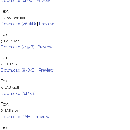
Download (4MB)
|
Preview
Text
2. ABSTRAK.pdf
Download (260kB)
|
Preview
Text
3. BAB 1.pdf
Download (415kB)
|
Preview
Text
4. BAB 2.pdf
Download (878kB)
|
Preview
Text
5. BAB 3.pdf
Download (343kB)
Text
6. BAB 4.pdf
Download (1MB)
|
Preview
Text