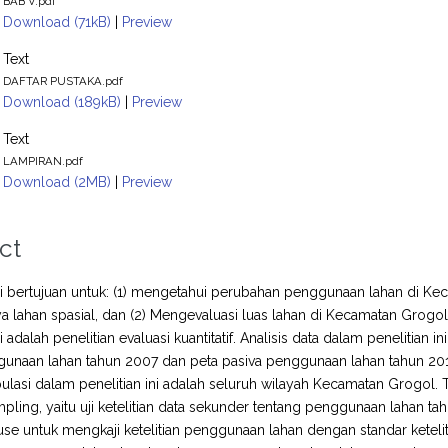
BAB V.pdf
Download (71kB)
|
Preview
Text
DAFTAR PUSTAKA.pdf
Download (189kB)
|
Preview
Text
LAMPIRAN.pdf
Download (2MB)
|
Preview
ct
ini bertujuan untuk: (1) mengetahui perubahan penggunaan lahan di 
 lahan spasial, dan (2) Mengevaluasi luas lahan di Kecamatan Grogol
ini adalah penelitian evaluasi kuantitatif. Analisis data dalam penelit
ggunaan lahan tahun 2007 dan peta pasiva penggunaan lahan tahun 
pulasi dalam penelitian ini adalah seluruh wilayah Kecamatan Grogol.
ling, yaitu uji ketelitian data sekunder tentang penggunaan lahan ta
use untuk mengkaji ketelitian penggunaan lahan dengan standar ketelit