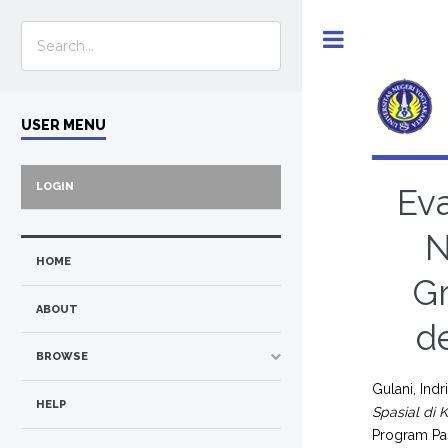
Toggle
USER MENU
LOGIN
Ev
N
HOME
G
ABOUT
d
BROWSE
Gulani, Indr
HELP
Spasial di
Program Pas