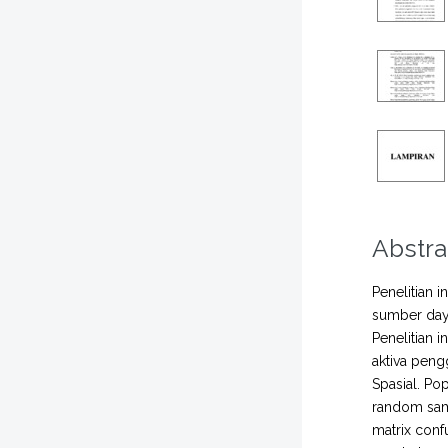
Abstra
Penelitian 
sumber daya
Penelitian 
aktiva pen
Spasial. Po
random samp
matrix conf