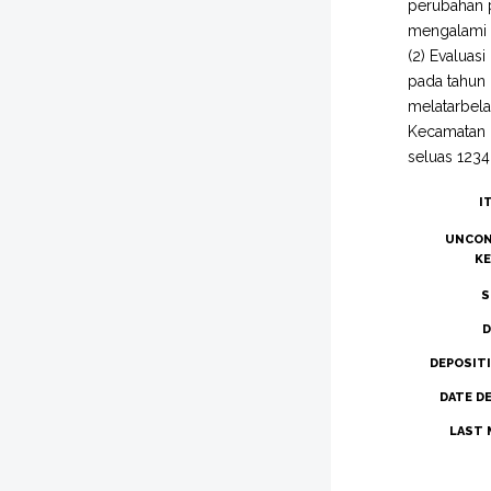
perubahan p
mengalami 
(2) Evalua
pada tahun 
melatarbela
Kecamatan 
seluas 1234
I
UNCON
K
S
D
DEPOSIT
DATE D
LAST 