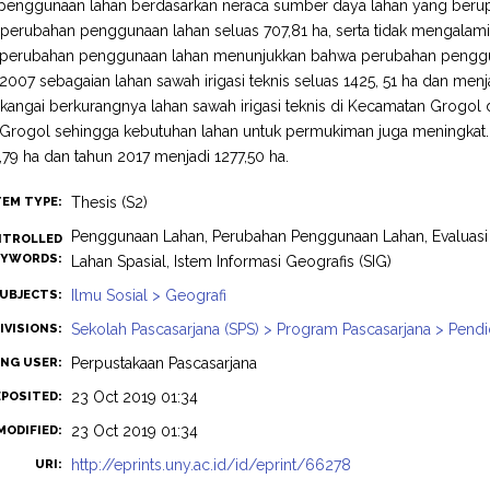
enggunaan lahan berdasarkan neraca sumber daya lahan yang berupa 
perubahan penggunaan lahan seluas 707,81 ha, serta tidak mengalami
si perubahan penggunaan lahan menunjukkan bahwa perubahan penggu
2007 sebagaian lahan sawah irigasi teknis seluas 1425, 51 ha dan menj
kangai berkurangnya lahan sawah irigasi teknis di Kecamatan Grogo
Grogol sehingga kebutuhan lahan untuk permukiman juga meningkat
,79 ha dan tahun 2017 menjadi 1277,50 ha.
Thesis (S2)
TEM TYPE:
Penggunaan Lahan, Perubahan Penggunaan Lahan, Evaluas
TROLLED
EYWORDS:
Lahan Spasial, Istem Informasi Geografis (SIG)
Ilmu Sosial > Geografi
UBJECTS:
Sekolah Pascasarjana (SPS) > Program Pascasarjana > Pendi
IVISIONS:
Perpustakaan Pascasarjana
ING USER:
23 Oct 2019 01:34
EPOSITED:
23 Oct 2019 01:34
MODIFIED:
http://eprints.uny.ac.id/id/eprint/66278
URI: