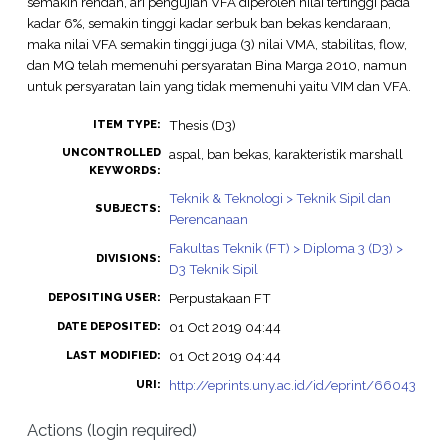
semakin rendah, ari pengujian VFA diperoleh nilai tertinggi pada
kadar 6%, semakin tinggi kadar serbuk ban bekas kendaraan,
maka nilai VFA semakin tinggi juga (3) nilai VMA, stabilitas, flow,
dan MQ telah memenuhi persyaratan Bina Marga 2010, namun
untuk persyaratan lain yang tidak memenuhi yaitu VIM dan VFA.
Thesis (D3)
ITEM TYPE:
UNCONTROLLED
aspal, ban bekas, karakteristik marshall
KEYWORDS:
Teknik & Teknologi > Teknik Sipil dan
SUBJECTS:
Perencanaan
Fakultas Teknik (FT) > Diploma 3 (D3) >
DIVISIONS:
D3 Teknik Sipil
Perpustakaan FT
DEPOSITING USER:
01 Oct 2019 04:44
DATE DEPOSITED:
01 Oct 2019 04:44
LAST MODIFIED:
http://eprints.uny.ac.id/id/eprint/66043
URI:
Actions (login required)