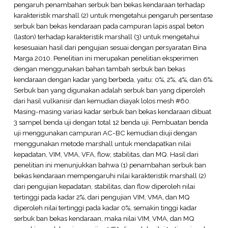
pengaruh penambahan serbuk ban bekas kendaraan terhadap
karakteristik marshall (2) untuk mengetahui pengaruh persentase
serbuk ban bekas kendaraan pada campuran lapis aspal beton
(laston) terhadap karakteristik marshall (3) untuk mengetahui
kesesuaian hasil dari pengujian sesuai dengan persyaratan Bina
Marga 2010. Penelitian ini merupakan penelitian eksperimen
dengan menggunakan bahan tambah serbuk ban bekas
kendaraan dengan kadar yang berbeda, yaitu: 0%, 2%, 4%, dan 6%.
Serbuk ban yang digunakan adalah serbuk ban yang diperoleh
dari hasil vulkanisir dan kemudian diayak lolos mesh #60.
Masing-masing variasi kadar serbuk ban bekas kendaraan dibuat
3 sampel benda uji dengan total 12 benda uji. Pembuatan benda
uji menggunakan campuran AC-BC kemudian diuji dengan
menggunakan metode marshall untuk mendapatkan nilai
kepadatan, VIM, VMA, VFA, flow, stabilitas, dan MQ. Hasil dari
penelitian ini menunjukkan bahwa (1) penambahan serbuk ban
bekas kendaraan mempengaruhi nilai karakteristik marshall (2)
dari pengujian kepadatan, stabilitas, dan flow diperoleh nilai
tertinggi pada kadar 2%, dari pengujian VIM, VMA, dan MQ
diperoleh nilai tertinggi pada kadar 0%, semakin tinggi kadar
serbuk ban bekas kendaraan, maka nilai VIM, VMA, dan MQ