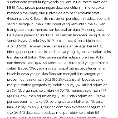
sumber data pendukungnya adalah kamus Bausastra Jawa dan
KBBI. Pada proses penjaringan data, penelitian ini menerapkan
metode simak yang diwujudkan dalam bentuk teknik catat
(Kesuma, 2007). Selain itu instrumen penelitian ini adalah peneliti
sendiri sebagai human instrument yang kemudian melakukan
triangulasi untuk memastikan keabsahan data (Moleong, 2017).
Data pada penelitian ini dianalisis dengan teori-teori yang diusung
Venuti (1995), Aixela (1996), Paik et al (1993), serta Molina dan
Albir (2002). Temuan penelitian ini adalah sebagai berikut. (1)
Ideologi penerjemahan istilah budaya yang digunakan dalam teks
translasional Babad Wedyadiningratan adalah forenisasi (81%)
dan domestikasi (19%). (2) Kemunculan forenisasi yang dominan
dalam Babad Wedyadiningratan dapat dilihat pada terjemahan
istilah budaya yang diklasifikasikan menjadi dua kategori yaitu
proper nouns sejumlah 602 (80,2%) data istilah budaya, yang
meliputi entitas geografis sejumlah 146 (19,5%), afiliasi sejumlah
29 (3,9%), organisasi sejumlah 44 (5,9%), manusia sejumlah 337
(44,8%), dokumen sejumlah 23 (3,1%), ilmiah sejumlah 1 (0,1%),
periode sejumlah 11 (1,5%), perangkat sejumlah 2 (0,3%), serta
lain-lain sejumlah 9 (1,1%); dan common expressions sejumlah
150 (19,8%) data istilah budaya meliputi objek sejumlah 88
(11,7%), institusi sejumlah 9 (1,1%), kebiasaan sejumlah 32 (4,2%),