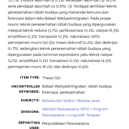
serta pendapat sejumlah 21 (2,8%). (3) Terdapat sembilan teknik
penerjemahan istilah budaya yang menandai kemunculan
forenisasi dalam teks Babad Wedyadiningratan. Pada proper
nouns, teknik penerjemahan istilah budaya yang dipergunakan
meliputi teknik reduksi (3,7%), partikularisasi (0,1%), calque (6,3%),
amplifikasi (2,3%), transposisi (0,3%), naturalisasi (16%),
peminjaman murni (50,5%), kreasi diskursif (0,2%), dan deskripsi
(0,7%); sedangkan teknik penerjemahan istilah budaya yang
dipergunakan pada common expressions yaitu teknik calque
(5,2%), amplifikasi (1,1%), transposisi (0,1%), naturalisasi (4,5%),
peminjaman murni (8,1%), dan deskripsi (0,9%).
Thesis (S2)
ITEM TYPE:
Babad Wedyadiningratan, istilah budaya,
UNCONTROLLED
KEYWORDS:
forenisasi, penerjemahan
Bahasa dan Sastra > Bahasa Jawa
SUBJECTS:
Sekolah Pascasarjana (SPS) > Program
DIVISIONS:
Pascasarjana > Linguistik Terapan
DEPOSITING
Perpustakaan Pascasarjana
USER: