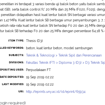
enelitian ini terdapat 3 variasi benda uji balok beton yaitu balok sa
at (SB), serta balok control fc’ 20 MPa dan 25 MPa (F020, F025), de
i penelitian didapatkan hasil kuat lentur balok SN berbagai variasi umur
an 1,47 MPa. Kuat lentur balok SB berbagai umur penyambungan 3, 7, 14, 
elisih rata-rata kuat lentur balok SN terhadap F0 20 dan 25 MPa deng
entur balok SB terhadap F0 20 dan 25 MPa dengan persentase 64,18 %
Thesis (D3)
ITEM TYPE:
beton, kuat lentur beton, model sambungan
LLED KEYWORDS:
Teknik & Teknologi > Teknik Sipil dan Perencanaan
SUBJECTS:
Fakultas Teknik (FT) > Diploma 3 (D3) > D3 Teknik Sip
DIVISIONS:
Perpustakaan FT
EPOSITING USER:
19 Sep 2019 02:22
DATE DEPOSITED:
19 Sep 2019 02:22
LAST MODIFIED:
http://eprints.uny.ac.id/id/eprint/65934
URI:
login required)