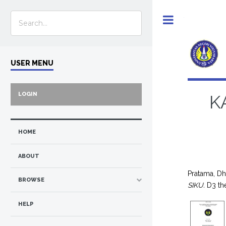
Toggle
USER MENU
LOGIN
K
HOME
ABOUT
Pratama, D
BROWSE
SIKU.
D3 the
HELP