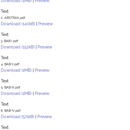
Download (1MB)
|
Preview
Text
2. ABSTRAK.pdf
Download (140kB)
|
Preview
Text
3. BAB I.pdf
Download (152kB)
|
Preview
Text
4. BAB II.pdf
Download (1MB)
|
Preview
Text
5. BAB III.pdf
Download (1MB)
|
Preview
Text
6. BAB IV.pdf
Download (571kB)
|
Preview
Text