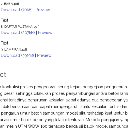
7. BAB V.pdf
Download (70kB)
|
Preview
Text
8. DAFTAR PUSTAKA.pdf
Download (207kB)
|
Preview
Text
9. LAMPIRAN.pdf
Download (39MB)
|
Preview
ct
 kontruksi proses pengecoran sering terjadi pengerjaan pengecoran t
g besar, sehingga dilakukan proses penyambungan antara beton la
tensi terjadinya penurunan kekuatan akibat adanya dua pengecoran
tidak bersamaan dan dapat mempengaruhi suatu kekuatan lentur dari su
 pengaruh umur beton sambungan model siku terhadap kuat lentur 
ariasi umur balok beton yang telah ditentukan. Metode pengujian yan
n mesin UTM WDW 100 terhadap benda uji balok model sambungan s