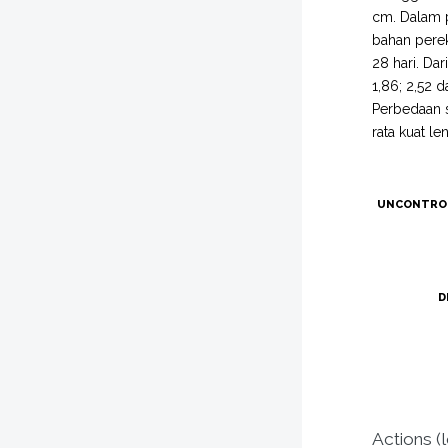
cm. Dalam p
bahan perek
28 hari. Dar
1,86; 2,52 d
Perbedaan s
rata kuat l
UNCONTRO
D
Actions (