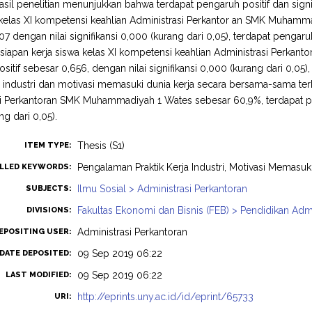
Hasil penelitian menunjukkan bahwa terdapat pengaruh positif dan signi
 kelas XI kompetensi keahlian Administrasi Perkantor an SMK Muhamma
07 dengan nilai signifikansi 0,000 (kurang dari 0,05), terdapat pengaru
siapan kerja siswa kelas XI kompetensi keahlian Administrasi Perka
sitif sebesar 0,656, dengan nilai signifikansi 0,000 (kurang dari 0,05)
ja industri dan motivasi memasuki dunia kerja secara bersama-sama te
i Perkantoran SMK Muhammadiyah 1 Wates sebesar 60,9%, terdapat peng
ng dari 0,05).
Thesis (S1)
ITEM TYPE:
Pengalaman Praktik Kerja Industri, Motivasi Memasuki
LLED KEYWORDS:
Ilmu Sosial > Administrasi Perkantoran
SUBJECTS:
Fakultas Ekonomi dan Bisnis (FEB) > Pendidikan Admi
DIVISIONS:
Administrasi Perkantoran
EPOSITING USER:
09 Sep 2019 06:22
DATE DEPOSITED:
09 Sep 2019 06:22
LAST MODIFIED:
http://eprints.uny.ac.id/id/eprint/65733
URI: