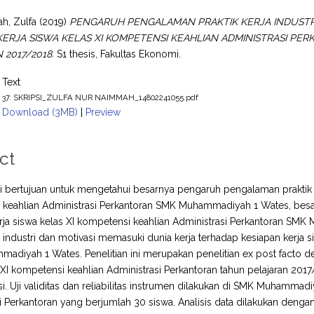
h, Zulfa
(2019)
PENGARUH PENGALAMAN PRAKTIK KERJA INDUSTR
KERJA SISWA KELAS XI KOMPETENSI KEAHLIAN ADMINISTRASI 
 2017/2018.
S1 thesis, Fakultas Ekonomi.
Text
37. SKRIPSI_ZULFA NUR NAIMMAH_14802241055.pdf
Download (3MB)
|
Preview
ct
ini bertujuan untuk mengetahui besarnya pengaruh pengalaman praktik ke
 keahlian Administrasi Perkantoran SMK Muhammadiyah 1 Wates, besa
erja siswa kelas XI kompetensi keahlian Administrasi Perkantoran 
ja industri dan motivasi memasuki dunia kerja terhadap kesiapan kerja 
diyah 1 Wates. Penelitian ini merupakan penelitian ex post facto deng
 XI kompetensi keahlian Administrasi Perkantoran tahun pelajaran 
. Uji validitas dan reliabilitas instrumen dilakukan di SMK Muhammad
 Perkantoran yang berjumlah 30 siswa. Analisis data dilakukan dengan de