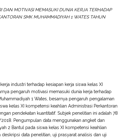
I DAN MOTIVASI MEMASUKI DUNIA KERJA TERHADAP
PERKANTORAN SMK MUHAMMADIYAH 1 WATES TAHUN
rja industri terhadap kesiapan kerja siswa kelas XI
rnya pengaruh motivasi memasuki dunia kerja terhadap
SMK Muhammadiyah 1 Wates, besarnya pengaruh pengalaman
siswa kelas XI kompetensi keahlian Administrasi Perkantoran
an pendekatan kuantitatif. Subjek penelitian ini adalah 78
2017/2018. Pengumpulan data menggunakan angket dan
iyah 2 Bantul pada siswa kelas XI kompetensi keahlian
skripsi data penelitian, uji prasyarat analisis dan uji