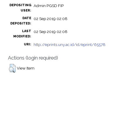
DEPOSITING
Admin PGSD FIP
USER:
DATE
02 Sep 2019 02:08
DEPOSITED:
LAST
02 Sep 2019 02:08
MODIFIED:
http://eprints.uny.ac.id/id/eprint/65578
URI:
Actions (login required)
View Item