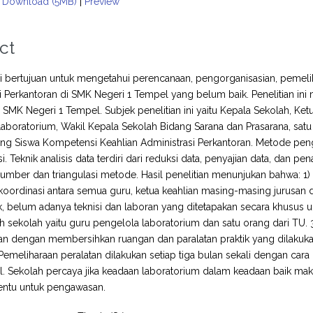
Download (5MB)
|
Preview
ct
 ini bertujuan untuk mengetahui perencanaan, pengorganisasian, pem
 Perkantoran di SMK Negeri 1 Tempel yang belum baik. Penelitian ini mer
i SMK Negeri 1 Tempel. Subjek penelitian ini yaitu Kepala Sekolah, Ke
aboratorium, Wakil Kepala Sekolah Bidang Sarana dan Prasarana, sat
ang Siswa Kompetensi Keahlian Administrasi Perkantoran. Metode pe
. Teknik analisis data terdiri dari reduksi data, penyajian data, dan 
 sumber dan triangulasi metode. Hasil penelitian menunjukan bahwa: 1
oordinasi antara semua guru, ketua keahlian masing-masing jurusan 
, belum adanya teknisi dan laboran yang ditetapakan secara khusus 
eh sekolah yaitu guru pengelola laboratorium dan satu orang dari TU
n dengan membersihkan ruangan dan paralatan praktik yang dilakukan
 Pemeliharaan peralatan dilakukan setiap tiga bulan sekali dengan car
il. Sekolah percaya jika keadaan laboratorium dalam keadaan baik 
tentu untuk pengawasan.