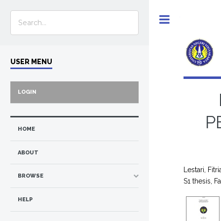
Toggle
USER MENU
LOGIN
P
HOME
ABOUT
Lestari, Fitr
BROWSE
S1 thesis, 
HELP