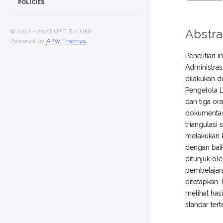
POLICIES
Abstra
© 2012 -
2026 UPT. TIK UNY
Powered by
APW Themes
.
Penelitian
Administrasi
dilakukan d
Pengelola L
dan tiga or
dokumentasi
triangulasi
melakukan k
dengan baik
ditunjuk ol
pembelajara
ditetapkan.
melihat has
standar ter