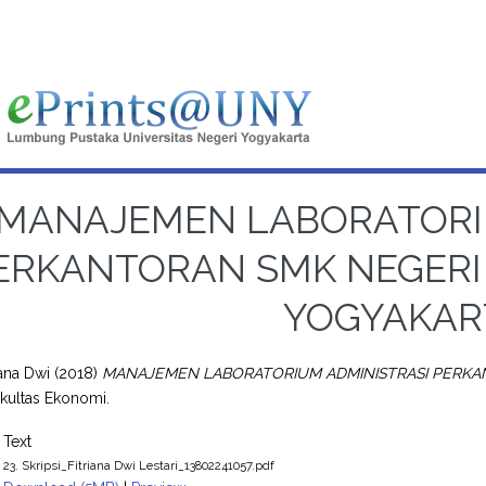
MANAJEMEN LABORATORI
ERKANTORAN SMK NEGERI 
YOGYAKAR
iana Dwi
(2018)
MANAJEMEN LABORATORIUM ADMINISTRASI PERKAN
Fakultas Ekonomi.
Text
23. Skripsi_Fitriana Dwi Lestari_13802241057.pdf