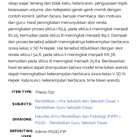
sikap wajar, tenang dan tidak kaku, kelancaran, penguasaan topik,
kesesuaian volume, dan ketepatan gerak-gerik mimik dengan
contoh konkrit, latihan bicara, banyak membaca, dan motivasi
dari guru. Hasil peningkatan menunjukkan skor rerata
peningkatan proses siklus I 65,9, pada siklus II meningkat menjadi
81,25, kemudian pada siklus III meningkat menjadi 89,2. Dampak
dari proses tersebut adalah meningkatnya keterampilan berbicara
siswa kelas V SD N Kepek. Hal tersebut dibuktikan dengan skor
rerata siklus I 54,8, pada siklus II meningkat menjadi 66,38,
kemudian pada siklus III meningkat menajdi 75,64. Berdasarkan
hasil tersebut dapat disimpulkan bahwa model time token arends
dapat meningkatkan keterampilan berbicara siswa kelas V SD N
Kepek. Kata kunci: keterampilan berbicara, time token arends.
Thesis (S1)
ITEM TYPE:
Pendidikan > Pra Sekolah dan Sekolah Dasar >
SUBJECTS:
Pendidikan Guru Sekolah Dasar
Fakultas Ilmu Pendidikan dan Psikologi (FIPP) >
DIVISIONS:
PGSD - Pendidikan Guru Sekolah Dasar
DEPOSITING
Admin PGSD FIP
USER: