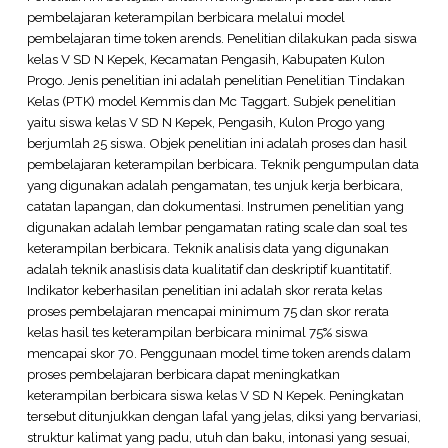
pembelajaran keterampilan berbicara melalui model
pembelajaran time token arends. Penelitian dilakukan pada siswa
kelas V SD N Kepek, Kecamatan Pengasih, Kabupaten Kulon
Progo. Jenis penelitian ini adalah penelitian Penelitian Tindakan
Kelas (PTK) model Kemmis dan Mc Taggart. Subjek penelitian
yaitu siswa kelas V SD N Kepek, Pengasih, Kulon Progo yang
berjumlah 25 siswa. Objek penelitian ini adalah proses dan hasil
pembelajaran keterampilan berbicara. Teknik pengumpulan data
yang digunakan adalah pengamatan, tes unjuk kerja berbicara,
catatan lapangan, dan dokumentasi. Instrumen penelitian yang
digunakan adalah lembar pengamatan rating scale dan soal tes
keterampilan berbicara. Teknik analisis data yang digunakan
adalah teknik anaslisis data kualitatif dan deskriptif kuantitatif.
Indikator keberhasilan penelitian ini adalah skor rerata kelas
proses pembelajaran mencapai minimum 75 dan skor rerata
kelas hasil tes keterampilan berbicara minimal 75% siswa
mencapai skor 70. Penggunaan model time token arends dalam
proses pembelajaran berbicara dapat meningkatkan
keterampilan berbicara siswa kelas V SD N Kepek. Peningkatan
tersebut ditunjukkan dengan lafal yang jelas, diksi yang bervariasi,
struktur kalimat yang padu, utuh dan baku, intonasi yang sesuai,