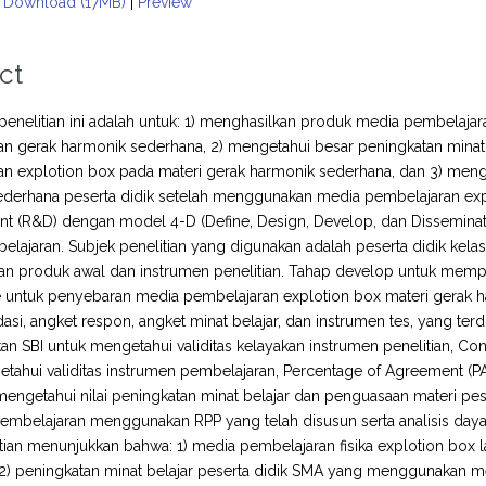
Download (17MB)
|
Preview
ct
 penelitian ini adalah untuk: 1) menghasilkan produk media pembelaja
n gerak harmonik sederhana, 2) mengetahui besar peningkatan minat
n explotion box pada materi gerak harmonik sederhana, dan 3) meng
derhana peserta didik setelah menggunakan media pembelajaran expl
t (R&D) dengan model 4-D (Define, Design, Develop, dan Disseminate
lajaran. Subjek penelitian yang digunakan adalah peserta didik kela
an produk awal dan instrumen penelitian. Tahap develop untuk memp
 untuk penyebaran media pembelajaran explotion box materi gerak ha
asi, angket respon, angket minat belajar, dan instrumen tes, yang terdi
 SBI untuk mengetahui validitas kelayakan instrumen penelitian, Conte
tahui validitas instrumen pembelajaran, Percentage of Agreement (PA)
mengetahui nilai peningkatan minat belajar dan penguasaan materi pes
embelajaran menggunakan RPP yang telah disusun serta analisis daya b
itian menunjukkan bahwa: 1) media pembelajaran fisika explotion box
2) peningkatan minat belajar peserta didik SMA yang menggunakan med