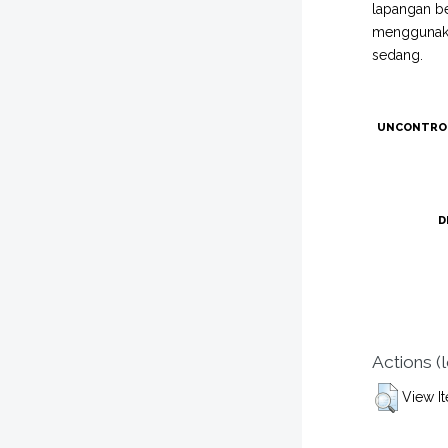
lapangan be
menggunakan
sedang.
UNCONTRO
D
Actions (
View I