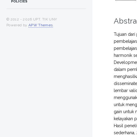
POLICIES
Abstra
© 2012 -
2026 UPT. TIK UNY
Powered by
APW Themes
.
Tujuan dari
pembelajara
pembelajara
harmonik se
Developmen
dalam pembe
menghasilk
disseminate
lembar valid
menggunakan
untuk menge
gain untuk 
kelayakan p
Hasil penel
sederhana, 