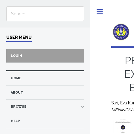
Toggle
USER MENU
LOGIN
P
E
HOME
ABOUT
Sari, Eva Ku
BROWSE
MENINGKAT
HELP