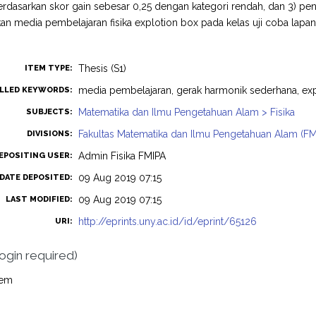
rdasarkan skor gain sebesar 0,25 dengan kategori rendah, dan 3) pe
 media pembelajaran fisika explotion box pada kelas uji coba lapan
Thesis (S1)
ITEM TYPE:
media pembelajaran, gerak harmonik sederhana, expl
LLED KEYWORDS:
Matematika dan Ilmu Pengetahuan Alam > Fisika
SUBJECTS:
Fakultas Matematika dan Ilmu Pengetahuan Alam (FMIP
DIVISIONS:
Admin Fisika FMIPA
EPOSITING USER:
09 Aug 2019 07:15
DATE DEPOSITED:
09 Aug 2019 07:15
LAST MODIFIED:
http://eprints.uny.ac.id/id/eprint/65126
URI:
login required)
tem