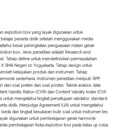
ran explotion box yang layak digunakan untuk
 belajar peserta didik setelah menggunakan media
etahui besar peningkatan penguasaan materi gerak
otion box. Jenis penelitian adalah Research and
). Tahap define untuk mendefinisikan permasalahan
s X SMA Negeri 10 Yogyakarta. Tahap design untuk
eroleh kelayakan produk dan instrumen. Tahap
rmonik sederhana. Instrumen penelitian meliputi: RPP,
ri dari soal pretes dan soal postes. Teknik analisis data
nt Validity Ration (CVR) dan Content Validity Index (CVI)
 untuk mengetahui tingkat persetujuan validator, standard
erta didik, Interjudge Agreement (IJA) untuk mengetahui
eda dan tingkat kesukaran butir soal untuk instrumen tes.
 layak digunakan untuk pembelajaran gerak harmonik
ia pembelajaran fisika explotion box pada kelas uji coba