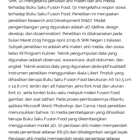
SMK, (2) mengetahui penilaian ahli materi dan ahli media
terhadap Buku Saku Fusion Food, (3) mengetahui respon siswa
terhadap Buku Saku Fusion Food. Penelitian ini merupakan
penelitian Research and Development (R&D). Model
pengembangan yang digunakan adalah 4D (define, design,
develop, dan dissemination). Penelitian ini dilaksanakan pada
bulan Maret 2019 hingga April 2019 di SMK Negeri 1 Kalasan.
Subyek penelitian ini adalah ahli materi, ahli media, dan siswa
kelas XII Program Kuliner. Teknik pengumpulan data yang
digunakan adalah observasi, wawancara, studi dokumen, dan
angket. Teknik analisis data yang digunakan deskriptif kualitatif.
Instrumen penelitian menggunakan skala Likert. Produk yang
dihasilkan berupa Buku Saku Fusion Food berukuran A6 (10,5 cm
x 14,8 cm), terdiri dari 48 halaman, jenis font Arial dan ukuran
font 10, serta konten buku saku meliputi materi Fusion Food,
gambar, dan soal latihan. Pada proses pembuatannya dibantu
aplikasi Microsoft Word, Photoshop, dan Canva. Hasil penelitian
menunjukkan bahwa: (1) media pembelajaran yang dihasilkan
berupa Buku Saku Fusion Food yang dikembangkan
menggunakan model 4D, (2) penilaian ahli materi memperoleh
rerata persentase sebesar 88,9% dan dikategorikan sangat layak.
Penilaian ahli media memperoleh rerata persentase sebesar