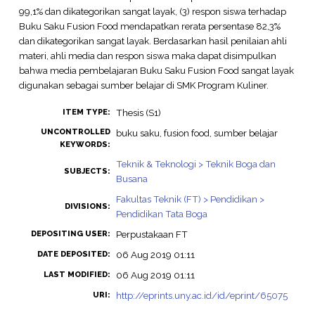
99,1% dan dikategorikan sangat layak, (3) respon siswa terhadap
Buku Saku Fusion Food mendapatkan rerata persentase 82,3%
dan dikategorikan sangat layak. Berdasarkan hasil penilaian ahli
materi, ahli media dan respon siswa maka dapat disimpulkan
bahwa media pembelajaran Buku Saku Fusion Food sangat layak
digunakan sebagai sumber belajar di SMK Program Kuliner.
Thesis (S1)
ITEM TYPE:
UNCONTROLLED
buku saku, fusion food, sumber belajar
KEYWORDS:
Teknik & Teknologi > Teknik Boga dan
SUBJECTS:
Busana
Fakultas Teknik (FT) > Pendidikan >
DIVISIONS:
Pendidikan Tata Boga
Perpustakaan FT
DEPOSITING USER:
06 Aug 2019 01:11
DATE DEPOSITED:
06 Aug 2019 01:11
LAST MODIFIED:
http://eprints.uny.ac.id/id/eprint/65075
URI: