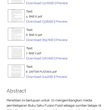
Download (306kB)
|
Preview
Text
5. BAB III.pdf
Download (338kB)
|
Preview
Text
6. BAB IV.pdf
Download (897kB)
|
Preview
Text
7. BAB V.pdf
Download (180kB)
|
Preview
Text
8. DAFTAR PUSTAKA.pdf
Download (242kB)
|
Preview
Abstract
Penelitian ini bertujuan untuk: (1) mengembangkan media
pembelajaran Buku Saku Fusion Food sebagai sumber belajar di