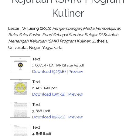
Kuliner
Lestari, Wilujeng
(2019)
Pengembangan Media Pembelajaran
Buku Saku Fusion Food Sebagai Sumber Belajar Di Sekolah
Menengah Kejuruan (SMK) Program Kuliner.
S1 thesis,
Universitas Negeri Yogyakarta.
Text
1. COVER - DAFTAR ISI size A4.pdf
Download (925kB)
|
Preview
Text
2. ABSTRAK.pdf
Download (159kB)
|
Preview
Text
3. BAB I.pdf
Download (255kB)
|
Preview
Text
4. BAB II.pdf