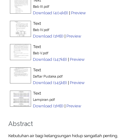
Bab III.pdf
Download (404kB)
|
Preview
Text
Bab IV.pdf
Download (1MB)
|
Preview
Text
Bab V.pdf
Download (147kB)
|
Preview
Text
Daftar Pustaka.pdf
Download (145kB)
|
Preview
Text
Lampiran.pdf
Download (1MB)
|
Preview
Abstract
Kebutuhan air bagi kelangsungan hidup sangatlah penting,