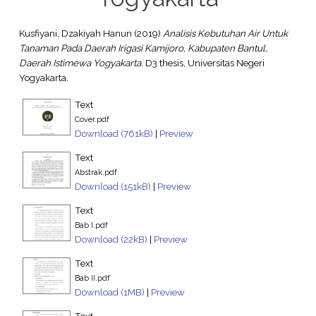
Kusfiyani, Dzakiyah Hanun
(2019)
Analisis Kebutuhan Air Untuk
Tanaman Pada Daerah Irigasi Kamijoro, Kabupaten Bantul,
Daerah Istimewa Yogyakarta.
D3 thesis, Universitas Negeri
Yogyakarta.
Text
Cover.pdf
Download (761kB)
|
Preview
Text
Abstrak.pdf
Download (151kB)
|
Preview
Text
Bab I.pdf
Download (22kB)
|
Preview
Text
Bab II.pdf
Download (1MB)
|
Preview
Text