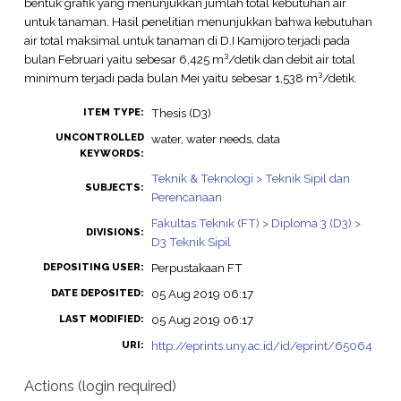
bentuk grafik yang menunjukkan jumlah total kebutuhan air
untuk tanaman. Hasil penelitian menunjukkan bahwa kebutuhan
air total maksimal untuk tanaman di D.I Kamijoro terjadi pada
bulan Februari yaitu sebesar 6,425 m³/detik dan debit air total
minimum terjadi pada bulan Mei yaitu sebesar 1,538 m³/detik.
Thesis (D3)
ITEM TYPE:
UNCONTROLLED
water, water needs, data
KEYWORDS:
Teknik & Teknologi > Teknik Sipil dan
SUBJECTS:
Perencanaan
Fakultas Teknik (FT) > Diploma 3 (D3) >
DIVISIONS:
D3 Teknik Sipil
Perpustakaan FT
DEPOSITING USER:
05 Aug 2019 06:17
DATE DEPOSITED:
05 Aug 2019 06:17
LAST MODIFIED:
http://eprints.uny.ac.id/id/eprint/65064
URI:
Actions (login required)