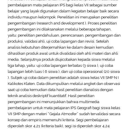
pembelajaran mata pelajaran IPS bagi kelas VII sebagai sumber
belajar yang layak digunakan dalam kegiatan belajar baik secara
individu maupun kelompok. Penelitian ini merupakan penelitian
pengembangan (research and development ). Proses penelitian
pengembangan ini dilaksanakan melalui beberapa tahapan,
yaitu: penelitian pendahuluan, perencanaan, pengembangan dan
produksi, validasi ahli, uji coba lapangan dan revisi. Setelah
analisis kebutuhan diterjemahkan ke dalam desain kemudian
dihasilkan produk awal untuk divalidasi oleh ahli materi dan ahli
media. Selanjutnya produk diujicobakan kepada siswa melalui
tiga tahap, yaitu: uji coba lapangan terbatas (3 siswa ), uji coba
lapangan lebih luas ( 6 siswa ), dan uji coba operasional (20 siswa
). Subjek uji coba dalam penelitian adalah siswa kelas VII SMP N I
Kalikotes Klaten. Data dikumpulkan melalui angket dan observasi
saat uji coba kemudian data hasil penelitian dianalisis dengan
teknik analisis deskriptif kuantitatif. Hasil penelitian
pengembangan ini menunjukkan bahwa multimedia
pembelajaran untuk mata pelajaran IPS Geografi bagi siswa kelas
VII SMP dengan materi “Gejala Atmosfer” sudah tervalidasi secara
konsep dan empiris memenuhi kriteria. Segi pembelajaran
diperoleh skor 4,21 (kriteria baik), segi isi diperoleh skor 4,24