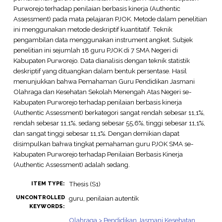
Purworejo terhadap penilaian berbasis kinerja (Authentic
Assessment) pada mata pelajaran PJOK. Metode dalam penelitian
ini menggunakan metode deskriptif kuantitatif. Teknik
pengambilan data menggunakan instrument angket. Subjek
penelitian ini sejumlah 18 guru PJOK di 7 SMA Negeri di
Kabupaten Purworejo. Data dianalisis dengan teknik statistik
deskriptif yang dituangkan dalam bentuk persentase. Hasil
menunjukkan bahwa Pemahaman Guru Pendidikan Jasmani
Olahraga dan Kesehatan Sekolah Menengah Atas Negeri se-
Kabupaten Purworejo terhadap penilaian berbasis kinerja
(Authentic Assessment) berkategori sangat rendah sebesar 11,1%,
rendah sebesar 11,1%, sedang sebesar 55,6%, tinggi sebesar 11,1%,
dan sangat tinggi sebesar 11,1%. Dengan demikian dapat
disimpulkan bahwa tingkat pemahaman guru PJOK SMA se-
Kabupaten Purworejo terhadap Penilaian Berbasis Kinerja
(Authentic Assessment) adalah sedang.
Thesis (S1)
ITEM TYPE:
UNCONTROLLED
guru, penilaian autentik
KEYWORDS:
Olahraga > Pendidikan Jasmani Kesehatan