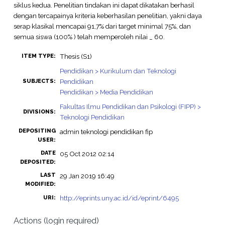
siklus kedua. Penelitian tindakan ini dapat dikatakan berhasil
dengan tercapainya kriteria keberhasilan penelitian, yakni daya
serap klasikal mencapai 91,7% dari target minimal 75%, dan
semua siswa (100% ) telah memperoleh nilai _ 60.
Thesis (S1)
ITEM TYPE:
Pendidikan > Kurikulum dan Teknologi
Pendidikan
SUBJECTS:
Pendidikan > Media Pendidikan
Fakultas Ilmu Pendidikan dan Psikologi (FIPP) >
DIVISIONS:
Teknologi Pendidikan
DEPOSITING
admin teknologi pendidikan fip
USER:
DATE
05 Oct 2012 02:14
DEPOSITED:
LAST
29 Jan 2019 16:49
MODIFIED:
http://eprints.uny.ac.id/id/eprint/6495
URI:
Actions (login required)