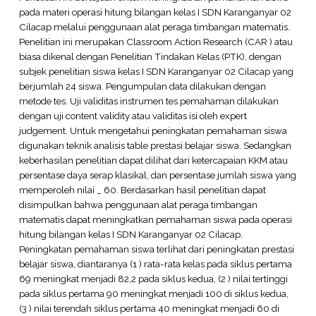
pada materi operasi hitung bilangan kelas I SDN Karanganyar 02
Cilacap melalui penggunaan alat peraga timbangan matematis.
Penelitian ini merupakan Classroom Action Research (CAR ) atau
biasa dikenal dengan Penelitian Tindakan Kelas (PTK), dengan
subjek penelitian siswa kelas I SDN Karanganyar 02 Cilacap yang
berjumlah 24 siswa. Pengumpulan data dilakukan dengan
metode tes. Uji validitas instrumen tes pemahaman dilakukan
dengan uji content validity atau validitas isi oleh expert
judgement. Untuk mengetahui peningkatan pemahaman siswa
digunakan teknik analisis table prestasi belajar siswa. Sedangkan
keberhasilan penelitian dapat dilihat dari ketercapaian KKM atau
persentase daya serap klasikal, dan persentase jumlah siswa yang
memperoleh nilai _ 60. Berdasarkan hasil penelitian dapat
disimpulkan bahwa penggunaan alat peraga timbangan
matematis dapat meningkatkan pemahaman siswa pada operasi
hitung bilangan kelas I SDN Karanganyar 02 Cilacap.
Peningkatan pemahaman siswa terlihat dari peningkatan prestasi
belajar siswa, diantaranya (1 ) rata-rata kelas pada siklus pertama
69 meningkat menjadi 82,2 pada siklus kedua, (2 ) nilai tertinggi
pada siklus pertama 90 meningkat menjadi 100 di siklus kedua,
(3 ) nilai terendah siklus pertama 40 meningkat menjadi 60 di