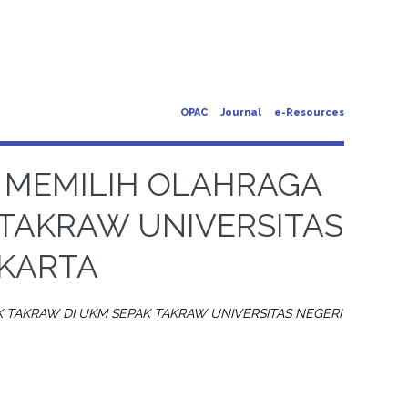
OPAC
Journal
e-Resources
Y MEMILIH OLAHRAGA
 TAKRAW UNIVERSITAS
AKARTA
K TAKRAW DI UKM SEPAK TAKRAW UNIVERSITAS NEGERI