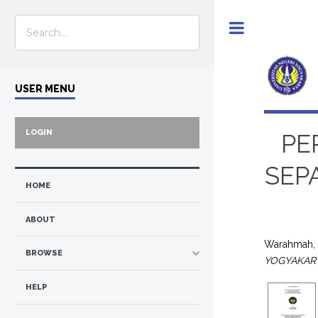
Toggle
USER MENU
LOGIN
PE
SEP
HOME
ABOUT
Warahmah, 
BROWSE
YOGYAKAR
HELP