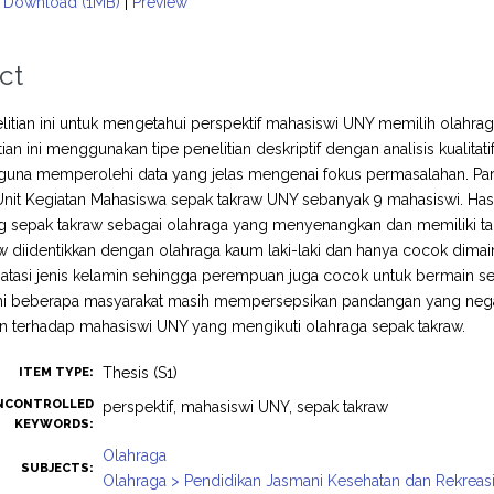
Download (1MB)
|
Preview
ct
litian ini untuk mengetahui perspektif mahasiswi UNY memilih olahra
tian ini menggunakan tipe penelitian deskriptif dengan analisis kuali
na memperolehi data yang jelas mengenai fokus permasalahan. Parti
Unit Kegiatan Mahasiswa sepak takraw UNY sebanyak 9 mahasiswi. H
sepak takraw sebagai olahraga yang menyenangkan dan memiliki tant
w diidentikkan dengan olahraga kaum laki-laki dan hanya cocok dimai
tasi jenis kelamin sehingga perempuan juga cocok untuk bermain sep
ini beberapa masyarakat masih mempersepsikan pandangan yang neg
an terhadap mahasiswi UNY yang mengikuti olahraga sepak takraw.
Thesis (S1)
ITEM TYPE:
NCONTROLLED
perspektif, mahasiswi UNY, sepak takraw
KEYWORDS:
Olahraga
SUBJECTS:
Olahraga > Pendidikan Jasmani Kesehatan dan Rekreas