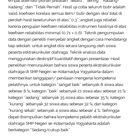
empat alternatif pilihan jawaban “Selalu”, “Sering”, “Kadang-
Kadang”, dan “Tidak Pernah”. Hasil uji coba seluruh butir adalah
valid, koefisien korelasi semua item/ butir dengan skor total di
peroleh hasil keseluruhan di atas “0,3”; angket juga reliabel
karena pengujian keefisien reliabilitas instrumen hasilnya di atas
keefisien reliabilitas minimal (0,71 > 0,6). Teknik pengumpulan
data dengan peneliti menyebar angket dengan cara mendatangi
tiap sekolah, untuk angket diisi secara langsung oleh siswa
peserta esktrakurikuler olahraga. Teknik analisis data
menggunakan deskriptif kuantitatif dengan presentase. Hasil
penelitian menunjukkan bahwa siswa peserta ekstrakurikuler
olahraga di SMP Negeri se-Kotamadya Yogyakarta dalam
memberikan tanggapan/ penilaian mengenai kompetensi
pelatihnya, untuk kategori “sangat baik” sebanyak 8 siswa atau
sebesar 8 %; kategori “baik” sebanyak 21 siswa atau sebesar 21 %;
kategori “sedang” sebanyak 35 siswa atau sebesar 35 %; kategori
“kurang” sebanyak 32 siswa atau sebesar 32 %; dan kategori
“kurang sekali” sebanyak 4 siswa atau sebesar 4 %. Sehingga
dapat disimpulkan bahwa kompetensi pelatih ekstrakurikuler
olahraga SMP Negeri se-Kotamadya Yogyakarta adalah
berkategori “Sedang/cukup baik”.