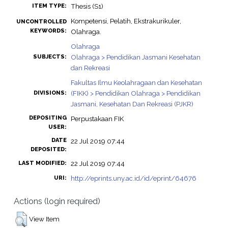
Thesis (S1)
ITEM TYPE:
Kompetensi, Pelatih, Ekstrakurikuler,
UNCONTROLLED
KEYWORDS:
Olahraga.
Olahraga
Olahraga > Pendidikan Jasmani Kesehatan
SUBJECTS:
dan Rekreasi
Fakultas Ilmu Keolahragaan dan Kesehatan
(FIKK) > Pendidikan Olahraga > Pendidikan
DIVISIONS:
Jasmani, Kesehatan Dan Rekreasi (PJKR)
DEPOSITING
Perpustakaan FIK
USER:
DATE
22 Jul 2019 07:44
DEPOSITED:
22 Jul 2019 07:44
LAST MODIFIED:
http://eprints.uny.ac.id/id/eprint/64676
URI:
Actions (login required)
View Item