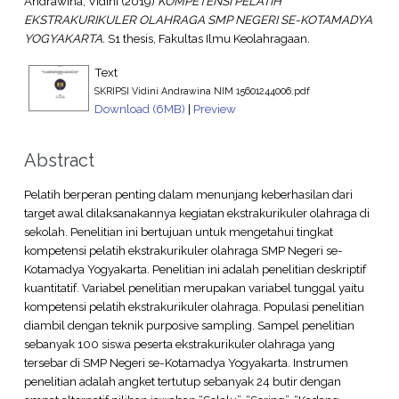
Andrawina, Vidini
(2019)
KOMPETENSI PELATIH
EKSTRAKURIKULER OLAHRAGA SMP NEGERI SE-KOTAMADYA
YOGYAKARTA.
S1 thesis, Fakultas Ilmu Keolahragaan.
Text
SKRIPSI Vidini Andrawina NIM 15601244006.pdf
Download (6MB)
|
Preview
Abstract
Pelatih berperan penting dalam menunjang keberhasilan dari
target awal dilaksanakannya kegiatan ekstrakurikuler olahraga di
sekolah. Penelitian ini bertujuan untuk mengetahui tingkat
kompetensi pelatih ekstrakurikuler olahraga SMP Negeri se-
Kotamadya Yogyakarta. Penelitian ini adalah penelitian deskriptif
kuantitatif. Variabel penelitian merupakan variabel tunggal yaitu
kompetensi pelatih ekstrakurikuler olahraga. Populasi penelitian
diambil dengan teknik purposive sampling. Sampel penelitian
sebanyak 100 siswa peserta ekstrakurikuler olahraga yang
tersebar di SMP Negeri se-Kotamadya Yogyakarta. Instrumen
penelitian adalah angket tertutup sebanyak 24 butir dengan