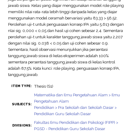
jawab siswa. Kelas yang diajar menggunakan model role playing
memiliki nilai rata-rata lebih tinggi daripada kelas yang diajar
menggunakan model ceramah bervariasi yaitu 83,33 > 56,52.
Perolehan uji-t untuk penguasaan konsep IPA yaitu 5,613 dengan
nlai sig. 0,000 < 0,05 dan hasil uji cohen sebesar 2,4. Sementara
perolehan uji-t untuk karakter tanggung jawab siswa yaitu 2,207
dengan nilai sig. 0,038 < 0,05 dan uji cohen sebesar 0,9.
Sementara, hasil observasi menunjukkan jika persentasi
tanggung jawab siswa di kelas eksperimen adalah 100%
sementara persentasi tanggung jawab siswa di kelas kontrol
adalah 87,5%. Kata kunci: role playing, penguasaan konsep IPA,
tanggung jawab.
Thesis (S1)
ITEM TYPE:
Matematika dan Ilmu Pengetahuan Alam > Ilmu
Pengetahuan Alam
SUBJECTS:
Pendidikan > Pra Sekolah dan Sekolah Dasar >
Pendidikan Guru Sekolah Dasar
Fakultas Ilmu Pendidikan dan Psikologi (FIPP) >
DIVISIONS:
PGSD - Pendidikan Guru Sekolah Dasar