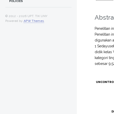
POLICIES
Abstra
© 2012 -
2026 UPT. TIK UNY
Powered by
APW Themes
.
Penelitian 
Penelitian 
digunakan a
1 Sedayuseb
didik kelas
kategori ti
sebesar 9,5
UNCONTRO
D