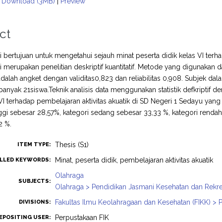
Download (3MB)
|
Preview
ct
ini bertujuan untuk mengetahui sejauh minat peserta didik kelas VI terh
ini merupakan penelitian deskriptif kuantitatif. Metode yang digunakan 
dalah angket dengan validitas0,823 dan reliabilitas 0,908. Subjek dalam
anyak 21siswa.Teknik analisis data menggunakan statistik defkriptif d
 VI terhadap pembelajaran aktivitas akuatik di SD Negeri 1 Sedayu yan
nggi sebesar 28,57%, kategori sedang sebesar 33,33 %, kategori rend
2 %.
Thesis (S1)
ITEM TYPE:
Minat, peserta didik, pembelajaran aktivitas akuatik
LLED KEYWORDS:
Olahraga
SUBJECTS:
Olahraga > Pendidikan Jasmani Kesehatan dan Rekre
Fakultas Ilmu Keolahragaan dan Kesehatan (FIKK) > 
DIVISIONS:
Perpustakaan FIK
EPOSITING USER: