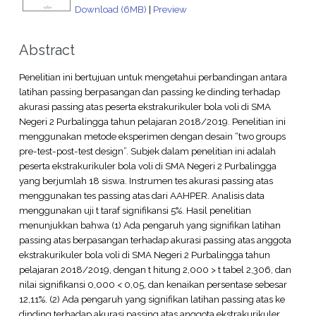
Download (6MB)
|
Preview
Abstract
Penelitian ini bertujuan untuk mengetahui perbandingan antara
latihan passing berpasangan dan passing ke dinding terhadap
akurasi passing atas peserta ekstrakurikuler bola voli di SMA
Negeri 2 Purbalingga tahun pelajaran 2018/2019. Penelitian ini
menggunakan metode eksperimen dengan desain “two groups
pre-test-post-test design”. Subjek dalam penelitian ini adalah
peserta ekstrakurikuler bola voli di SMA Negeri 2 Purbalingga
yang berjumlah 18 siswa. Instrumen tes akurasi passing atas
menggunakan tes passing atas dari AAHPER. Analisis data
menggunakan uji t taraf signifikansi 5%. Hasil penelitian
menunjukkan bahwa (1) Ada pengaruh yang signifikan latihan
passing atas berpasangan terhadap akurasi passing atas anggota
ekstrakurikuler bola voli di SMA Negeri 2 Purbalingga tahun
pelajaran 2018/2019, dengan t hitung 2,000 > t tabel 2,306, dan
nilai signifikansi 0,000 < 0,05, dan kenaikan persentase sebesar
12,11%. (2) Ada pengaruh yang signifikan latihan passing atas ke
dinding terhadap akurasi passing atas anggota ekstrakurikuler