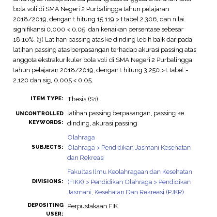
bola voli di SMA Negeri 2 Purbalingga tahun pelajaran
2018/2019, dengan t hitung 15,119 > t tabel 2,306, dan nilai
signifikansi 0,000 < 0,05, dan kenaikan persentase sebesar
18,10%. (3) Latihan passing atas ke dinding lebih baik daripada
latihan passing atas berpasangan terhadap akurasi passing atas
anggota ekstrakurikuler bola voli di SMA Negeri 2 Purbalingga
tahun pelajaran 2018/2019, dengan t hitung 3,250 > t tabel =
2,120 dan sig, 0,005 < 0,05.
Thesis (S1)
ITEM TYPE:
latihan passing berpasangan, passing ke
UNCONTROLLED
KEYWORDS:
dinding, akurasi passing
Olahraga
Olahraga > Pendidikan Jasmani Kesehatan
SUBJECTS:
dan Rekreasi
Fakultas Ilmu Keolahragaan dan Kesehatan
(FIKK) > Pendidikan Olahraga > Pendidikan
DIVISIONS:
Jasmani, Kesehatan Dan Rekreasi (PJKR)
DEPOSITING
Perpustakaan FIK
USER: